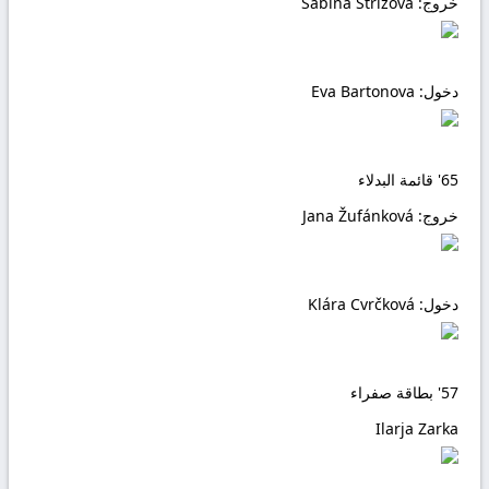
خروج:
Sabina Střížová
دخول:
Eva Bartonova
65'
قائمة البدلاء
خروج:
Jana Žufánková
دخول:
Klára Cvrčková
57'
بطاقة صفراء
Ilarja Zarka