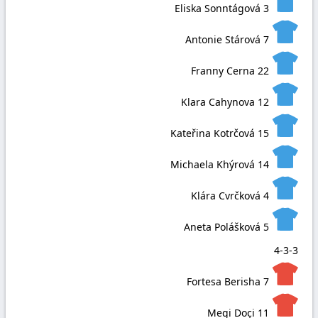
Eliska Sonntágová
3
Antonie Stárová
7
Franny Cerna
22
Klara Cahynova
12
Kateřina Kotrčová
15
Michaela Khýrová
14
Klára Cvrčková
4
Aneta Polášková
5
4-3-3
Fortesa Berisha
7
Megi Doçi
11