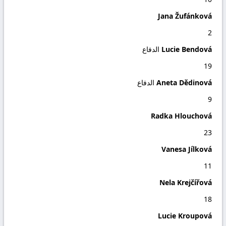
Jana Žufánková
2
Lucie Bendová
الدفاع
19
Aneta Dědinová
الدفاع
9
Radka Hlouchová
23
Vanesa Jílková
11
Nela Krejčířová
18
Lucie Kroupová