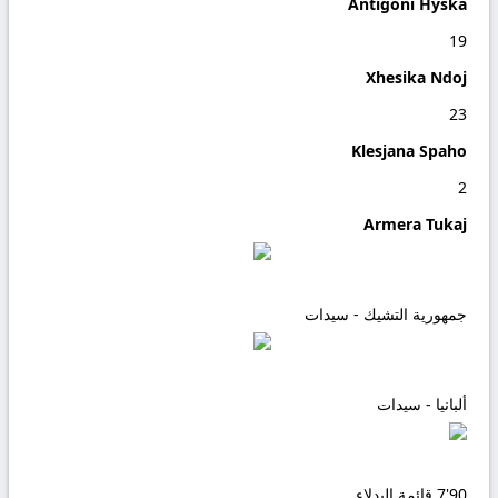
Antigoni Hyska
19
Xhesika Ndoj
23
Klesjana Spaho
2
Armera Tukaj
جمهورية التشيك - سيدات
ألبانيا - سيدات
90'
7
قائمة البدلاء