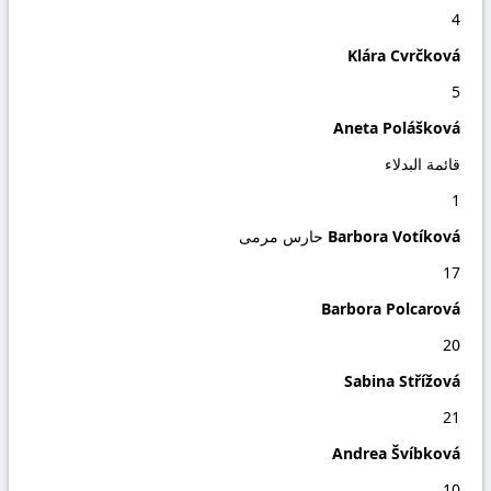
4
Klára Cvrčková
5
Aneta Polášková
قائمة البدلاء
1
Barbora Votíková
حارس مرمى
17
Barbora Polcarová
20
Sabina Střížová
21
Andrea Švíbková
10