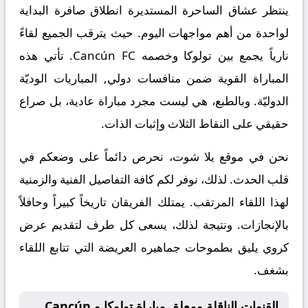
ينتظر عشاق الساحرة المستديرة انطلاق صافرة البداية
لواحدة من أهم مواجهات اليوم. حيث يترقب الجميع لقاءً
نارياً يجمع بين
تولوكا
وخصمه
Cancún FC
. تأتي هذه
المباراة القوية ضمن منافسات
دولي, المباريات الوديّة
الدوليّة
. وبالطبع، هي ليست مجرد مباراة عادية، بل صراع
حقيقي على النقاط الثلاث وإثبات الذات.
نحن في موقع
يلا شوت
، نحرص دائماً على وضعكم في
قلب الحدث. لذلك، نوفر لكم كافة التفاصيل الفنية والزمنية
لهذا اللقاء المرتقب. يمتلك الفريقان تاريخاً كبيراً وحافلاً
بالإنجازات. ونتيجة لذلك، يسعى كل طرف لتقديم عرض
كروي يليق بطموحات جماهيره العريضة التي تتابع اللقاء
بشغف.
القنوات الناقلة ومعلق مباراة تولوكا و Cancún