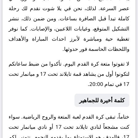
عصر السرعة. لذلك، نحن في يلا شوت نقدم لك رحلة
كاملة تبدأ قبل الصافرة بساعات. ومن ضمن ذلك، ننشر
التشكيل المتوقع، وغيابات اللاعبين، والإصابات. كما نوفر
تغطية حية ومباشرة لأبرز احداث المباراة والأهداف
واللحظات الحاسمة فور حدوثها.
لا تفوتوا متعة كرة القدم اليوم. تأكدوا من ضبط ساعاتكم
لتكونوا أول من يشاهد قمة تايلاند تحت 17 و ميانمار تحت
17 في تمام 20:00.
كلمة أخيرة للجماهير
ختاماً، تبقى كرة القدم لعبة المتعة والروح الرياضية. سواء
كنت مشجعاً لنادي تايلاند تحت 17 أو نادي ميانمار تحت
17، فالهدف هو الاستمتاع بما يقدمه النجوم. نتمنى لكم