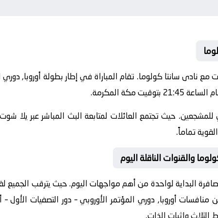
وما
2-07-09 نادى بينيبونت مع نادى سانتا كولوما. تقام المباراة في إطار بطولة أوروبا,
يت مكة المكرمة.
للمشجعين. حيث تجتمع العائلات لمتابعة البث المباشر عبر يلا شوت.
قوية تماماً.
ولوما والقنوات الناقلة اليوم
افرة البداية لواحدة من أهم مواجهات اليوم. حيث يترقب الجميع لقاءً
ضمن منافسات
أوروبا, دوري المؤتمر الأوروبي – دور التصفيات الأول – أ
 الثلاث وإثبات الذات.