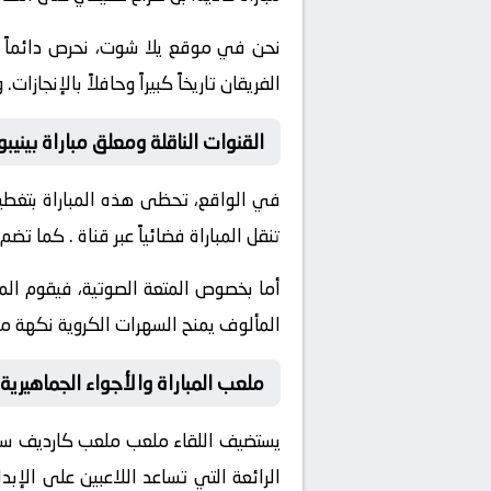
نحن في موقع
يلا شوت
، نحرص دائماً
الفريقان تاريخاً كبيراً وحافلاً بالإن
القنوات الناقلة ومعلق مباراة بينيب
في الواقع، تحظى هذه المباراة بتغطية
تنقل المباراة فضائياً عبر قناة
. كما تضم 
أما بخصوص المتعة الصوتية، فيقوم ال
المألوف يمنح السهرات الكروية نكهة مم
ملعب المباراة والأجواء الجماهيرية
يستضيف اللقاء ملعب
ملعب كارديف س
الرائعة التي تساعد اللاعبين على الإ