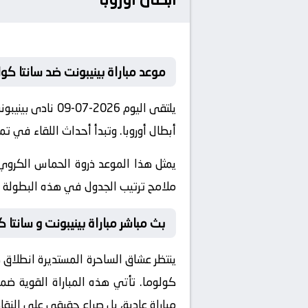
موعد مباراة بينيبونت ضد سانتا كول
يلتقى اليوم 026
أبطال أوروبا. وتبدأ أحداث اللقاء في تمام الساعة 21:45 بتوق
يمثل هذا الموعد ذروة الحماس الكروي 
ملامح ترتيب الجدول في هذه البطولة ال
بث مباشر مباراة بينيبونت و سانتا ك
ينتظر عشاق الساحرة المستديرة انطلاق ص
كولوما
. تأتي هذه المباراة القوية 
مباراة عادية، بل صراع حقيقي على النقاط