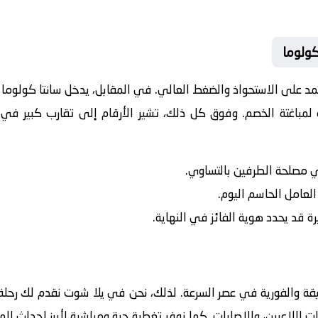
كولوما
يعتمد على الاستحواذ والضغط العالي. في المقابل، يدخل
سانتا كولوما
ا
لمباغتة الخصم. وفوق كل ذلك، تشير الأرقام إلى تقارب كبير في ا
في مصلحة الطرفين بالتساوي.
 العامل الحاسم اليوم.
رة قد يحدد هوية الفائز في النهاية.
يقة والفورية في عصر السرعة. لذلك، نحن في يلا شوت نقدم لك رحلة 
ت اللاعبين، والإصابات. كما نوفر تغطية حية ومباشرة لأبرز احداث ال