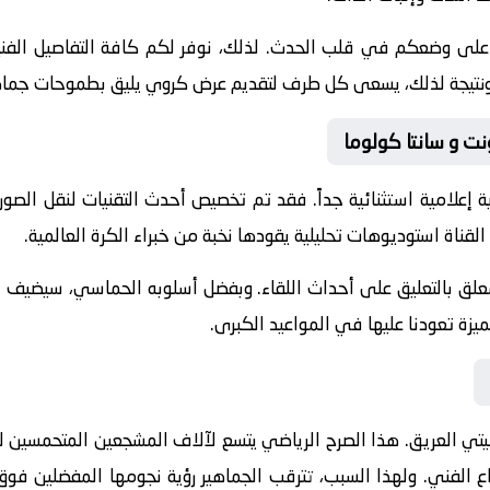
 على وضعكم في قلب الحدث. لذلك، نوفر لكم كافة التفاصيل الفنية 
جازات. ونتيجة لذلك، يسعى كل طرف لتقديم عرض كروي يليق بطموحات جماه
ونت و سانتا كولوما
 إعلامية استثنائية جداً. فقد تم تخصيص أحدث التقنيات لنقل الصور
القناة استوديوهات تحليلية يقودها نخبة من خبراء الكرة العالمية.
معلق
بالتعليق على أحداث اللقاء. وبفضل أسلوبه الحماسي، سيضيف الم
يزة تعودنا عليها في المواعيد الكبرى.
يتي
العريق. هذا الصرح الرياضي يتسع لآلاف المشجعين المتحمسين لر
بداع الفني. ولهذا السبب، تترقب الجماهير رؤية نجومها المفضلين 