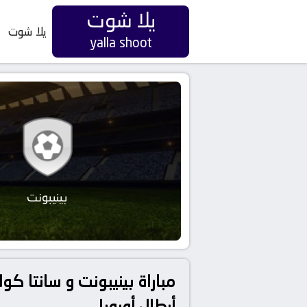
يلا شوت
يلا شوت
yalla shoot
بينيبونت
مباراة بينيبونت و سانتا كو
أبطال أوروبا