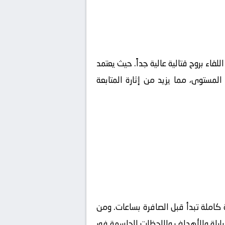
للقاء بروح قتالية عالية جداً. حيث يعتمد
لمستوى، مما يزيد من إثارة المتابعة
كاملة تبدأ قبل الصافرة بساعات. ومن
مباراة والأهداف واللحظات الحاسمة فور