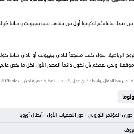
 من ضبط ساعاتكم لتكونوا أول من يشاهد قمة بينيبونت و سانتا كولوما ف
الروح الرياضية. سواء كنت مشجعاً لنادي بينيبونت أو نادي سانتا كو
قعنا. ونحن نعدكم بأن نكون دائماً المصدر الأول لكل ما يخص عالم الك
م تحرير هذا المقال بواسطة فريق عمل
يلا شوت
– تغطية حصرية لمباريات عام 2026.
, دوري المؤتمر الأوروبي - دور التصفيات الأول - أبطال أوروبا
عروف