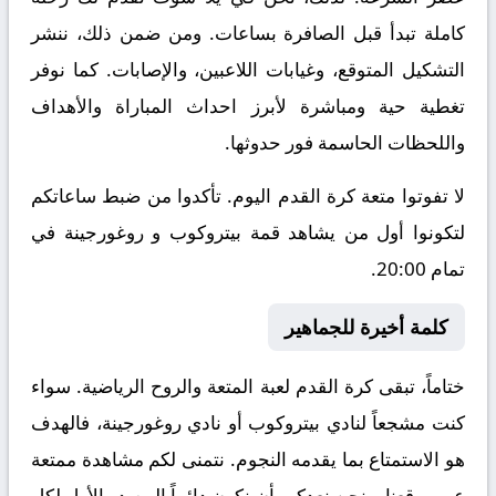
كاملة تبدأ قبل الصافرة بساعات. ومن ضمن ذلك، ننشر
التشكيل المتوقع، وغيابات اللاعبين، والإصابات. كما نوفر
تغطية حية ومباشرة لأبرز احداث المباراة والأهداف
واللحظات الحاسمة فور حدوثها.
لا تفوتوا متعة كرة القدم اليوم. تأكدوا من ضبط ساعاتكم
لتكونوا أول من يشاهد قمة بيتروكوب و روغورجينة في
تمام 20:00.
كلمة أخيرة للجماهير
ختاماً، تبقى كرة القدم لعبة المتعة والروح الرياضية. سواء
كنت مشجعاً لنادي بيتروكوب أو نادي روغورجينة، فالهدف
هو الاستمتاع بما يقدمه النجوم. نتمنى لكم مشاهدة ممتعة
عبر موقعنا. ونحن نعدكم بأن نكون دائماً المصدر الأول لكل