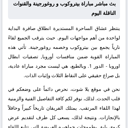
بث مباشر مباراة بيتروكوب و روغورجينة والقنوات
الناقلة اليوم
ينتظر عشاق الساحرة المستديرة انطلاق صافرة البداية
لواحدة من أهم مواجهات اليوم. حيث يترقب الجميع لقاءً
نارياً يجمع بين
بيتروكوب
وخصمه
روغورجينة
. تأتي هذه
المباراة القوية ضمن منافسات
أوروبا, تصفيات ابطال
اوروبا - الدور 1
. وبالطبع، هي ليست مجرد مباراة عادية،
بل صراع حقيقي على النقاط الثلاث وإثبات الذات.
نحن في موقع
يلا شوت
، نحرص دائماً على وضعكم في
قلب الحدث. لذلك، نوفر لكم كافة التفاصيل الفنية والزمنية
لهذا اللقاء المرتقب. يمتلك الفريقان تاريخاً كبيراً وحافلاً
بالإنجازات. ونتيجة لذلك، يسعى كل طرف لتقديم عرض
كروي يليق بطموحات جماهيره العريضة التي تتابع اللقاء