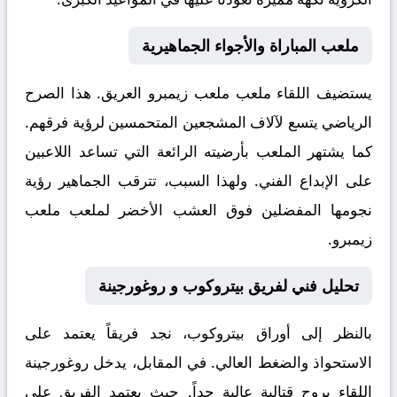
ملعب المباراة والأجواء الجماهيرية
يستضيف اللقاء ملعب
ملعب زيمبرو
العريق. هذا الصرح
الرياضي يتسع لآلاف المشجعين المتحمسين لرؤية فرقهم.
كما يشتهر الملعب بأرضيته الرائعة التي تساعد اللاعبين
على الإبداع الفني. ولهذا السبب، تترقب الجماهير رؤية
نجومها المفضلين فوق العشب الأخضر لملعب ملعب
زيمبرو.
تحليل فني لفريق بيتروكوب و روغورجينة
بالنظر إلى أوراق
بيتروكوب
، نجد فريقاً يعتمد على
الاستحواذ والضغط العالي. في المقابل، يدخل
روغورجينة
اللقاء بروح قتالية عالية جداً. حيث يعتمد الفريق على