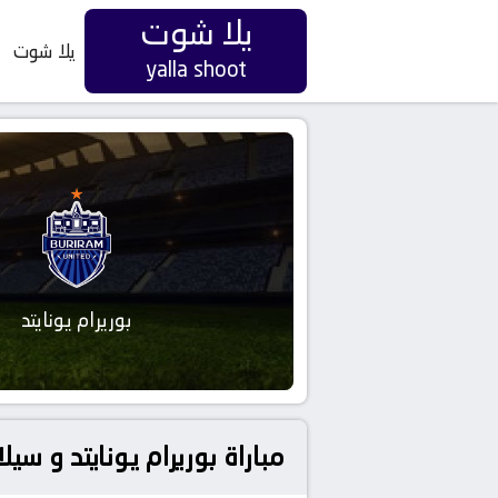
يلا شوت
يلا شوت
yalla shoot
بوريرام يونايتد
مباراة بوريرام يونايتد و سيلانغور أف.سي ب