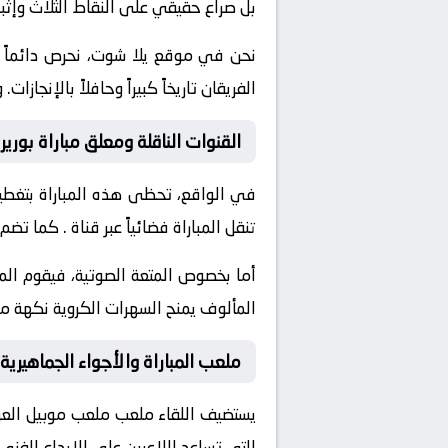
بل صراع حقيقي على النقاط الثلاث وإثب
نحن في موقع
يلا شوت
، نحرص دائماً
الفريقان تاريخاً كبيراً وحافلاً بالإن
القنوات الناقلة ومعلق مباراة بوري
في الواقع، تحظى هذه المباراة بتغطية
تنقل المباراة فضائياً عبر قناة
. كما تضم 
أما بخصوص المتعة الصوتية، فيقوم ال
المألوف يمنح السهرات الكروية نكهة مم
ملعب المباراة والأجواء الجماهيرية
يستضيف اللقاء ملعب
ملعب موبيل
العر
التي تساعد اللاعبين على الإبداع الفن