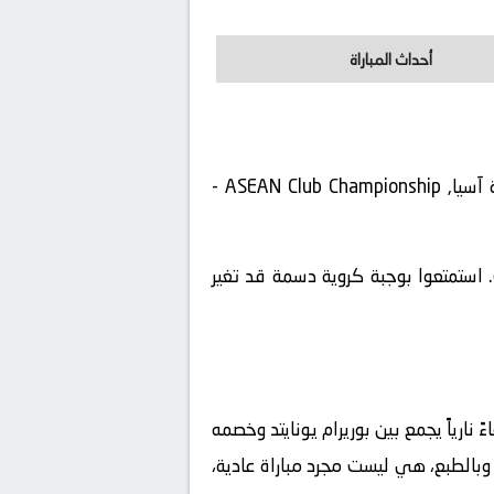
أحداث المباراة
يلتقى اليوم 2026-05-27 نادى بوريرام يونايتد مع نادى سيلانغور أف.سي. تقام المباراة في إطار بطولة آسيا, ASEAN Club Championship -
 استمتعوا بوجبة كروية دسمة قد تغير
 نارياً يجمع بين
بوريرام يونايتد
وخصمه
 وبالطبع، هي ليست مجرد مباراة عادية،