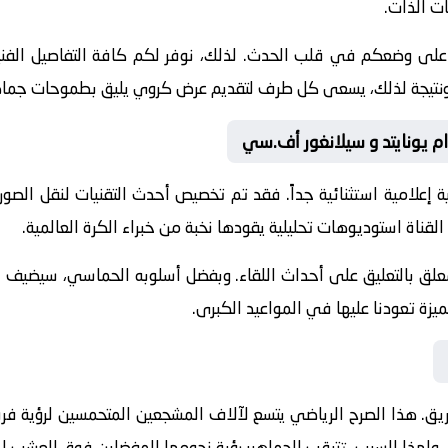
ات الذات.
 على وضعكم في قلب الحدث. لذلك، نوفر لكم كافة التفاصيل الفنية 
جازات. ونتيجة لذلك، يسعى كل طرف لتقديم عرض كروي يليق بطموحات جماه
رام يونايتد و سيلانغور أف.سي
 إعلامية استثنائية جداً. فقد تم تخصيص أحدث التقنيات لنقل الصور
القناة استوديوهات تحليلية يقودها نخبة من خبراء الكرة العالمية.
معلق
بالتعليق على أحداث اللقاء. وبفضل أسلوبه الحماسي، سيضيف الم
يزة تعودنا عليها في المواعيد الكبرى.
يق. هذا الصرح الرياضي يتسع لآلاف المشجعين المتحمسين لرؤية فرقه
ي. ولهذا السبب، تترقب الجماهير رؤية نجومها المفضلين فوق العشب 