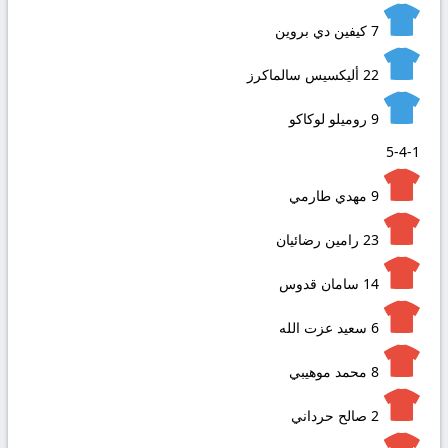
7
كيفين دي بروين
22
أليكسيس سالماكرز
9
روميلو لوكاكو
5-4-1
9
مهدي طارمي
23
رامين رضائيان
14
سامان قدوس
6
سعید عزت الله
8
محمد موهيبي
2
صالح حرداني