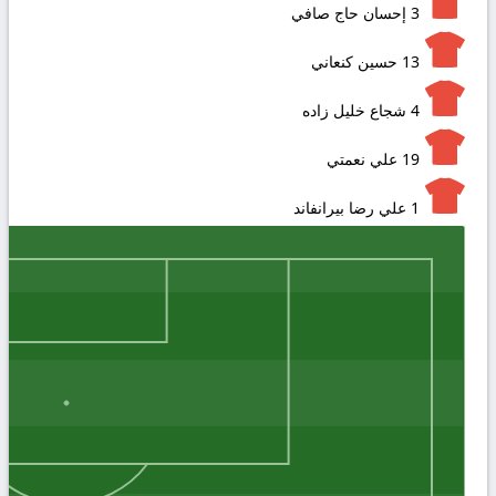
3
إحسان حاج صافي
13
حسين كنعاني
4
شجاع خلیل‌ زاده‎
19
علي نعمتي
1
علي رضا بيرانفاند