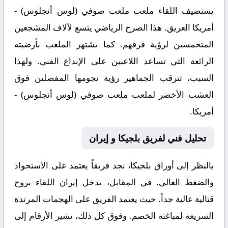
يستضيف اللقاء ملعب
ملعب صوفي (لوس أنجلوس) -
أمريكا
العريق. هذا الصرح الرياضي يتسع لآلاف المشجعين
المتحمسين لرؤية فرقهم. كما يشتهر الملعب بأرضيته
الرائعة التي تساعد اللاعبين على الإبداع الفني. ولهذا
السبب، تترقب الجماهير رؤية نجومها المفضلين فوق
العشب الأخضر لملعب ملعب صوفي (لوس أنجلوس) -
أمريكا.
تحليل فني لفريق بلجيكا و إيران
بالنظر إلى أوراق
بلجيكا
، نجد فريقاً يعتمد على الاستحواذ
والضغط العالي. في المقابل، يدخل
إيران
اللقاء بروح
قتالية عالية جداً. حيث يعتمد الفريق على الهجمات المرتدة
السريعة لمباغتة الخصم. وفوق كل ذلك، تشير الأرقام إلى