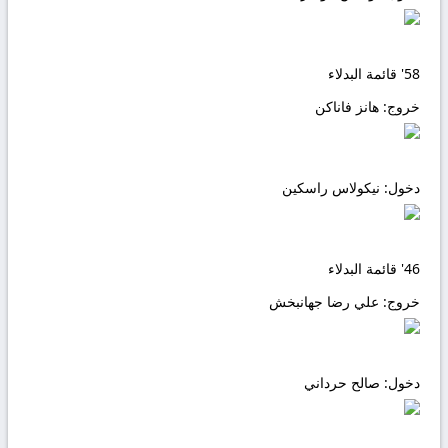
58'
قائمة البدلاء
خروج:
هانز فاناكن
دخول:
نيكولاس راسكين
46'
قائمة البدلاء
خروج:
علي رضا جهانبخش
دخول:
صالح حرداني