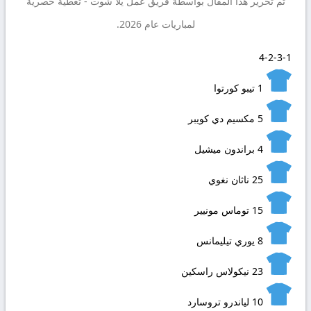
تم تحرير هذا المقال بواسطة فريق عمل
يلا شوت
- تغطية حصرية
لمباريات عام 2026.
4-2-3-1
1
تيبو كورتوا
5
مكسيم دي كويبر
4
براندون ميشيل
25
ناثان نغوي
15
توماس مونيير
8
يوري تيليمانس
23
نيكولاس راسكين
10
لياندرو تروسارد