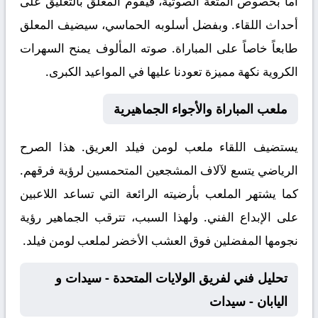
أما بخصوص المتعة الصوتية، فيقوم المعلق
بالتعليق على
أحداث اللقاء. وبفضل أسلوبه الحماسي، سيضيف المعلق
طابعاً خاصاً على المباراة. صوته المألوف يمنح السهرات
الكروية نكهة مميزة تعودنا عليها في المواعيد الكبرى.
ملعب المباراة والأجواء الجماهيرية
يستضيف اللقاء ملعب
لومن فيلد
العريق. هذا الصرح
الرياضي يتسع لآلاف المشجعين المتحمسين لرؤية فرقهم.
كما يشتهر الملعب بأرضيته الرائعة التي تساعد اللاعبين
على الإبداع الفني. ولهذا السبب، تترقب الجماهير رؤية
نجومها المفضلين فوق العشب الأخضر لملعب لومن فيلد.
تحليل فني لفريق الولايات المتحدة - سيدات و
اليابان - سيدات