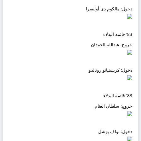
دخول:
مالكوم دي أوليفيرا
83'
قائمة البدلاء
خروج:
عبدالله الحمدان
دخول:
كريستيانو رونالدو
83'
قائمة البدلاء
خروج:
سلطان الغنام
دخول:
نواف بوشل