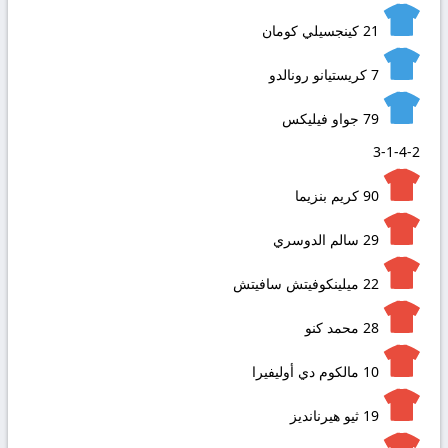
21
كينجسيلي كومان
7
كريستيانو رونالدو
79
جواو فيليكس
3-1-4-2
90
كريم بنزيما
29
سالم الدوسري
22
ميلينكوفيتش سافيتش
28
محمد كنو
10
مالكوم دي أوليفيرا
19
ثيو هيرنانديز