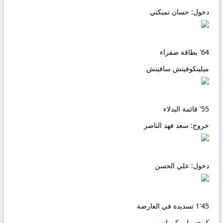
دخول:
حسان تمبكتي
64'
بطاقة صفراء
ميلينكوفيتش سافيتش
55'
قائمة البدلاء
خروج:
سعد فهد الناصر
دخول:
علي الحسن
45'
1
تسديدة في العارضة
كينجسيلي كومان