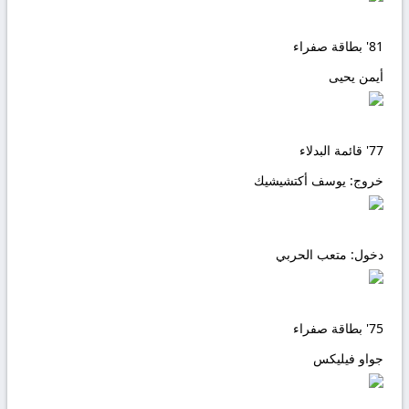
81'
بطاقة صفراء
أيمن يحيى
77'
قائمة البدلاء
خروج:
يوسف أكتشيشيك
دخول:
متعب الحربي
75'
بطاقة صفراء
جواو فيليكس