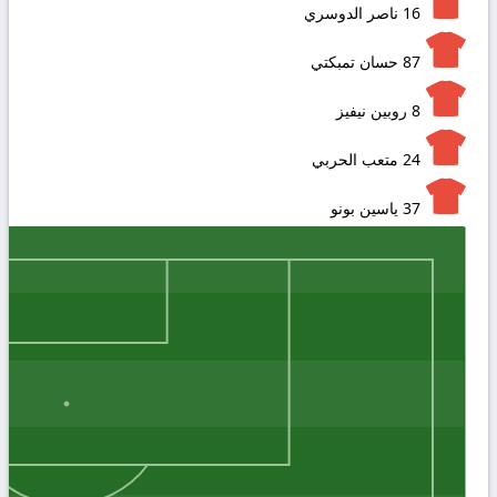
16
ناصر الدوسري
87
حسان تمبكتي
8
روبين نيفيز
24
متعب الحربي
37
ياسين بونو