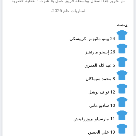
تم تحرير هذا المقال بواسطة فريق عمل
يلا شوت
- تغطية حصرية
لمباريات عام 2026.
4-4-2
24
بينتو ماثيوس كريبسكي
26
إينيجو مارتينيز
5
عبدالاله العمري
3
محمد سيماكان
12
نواف بوشل
10
ساديو ماني
11
مارسيلو بروزوفيتش
19
علي الحسن