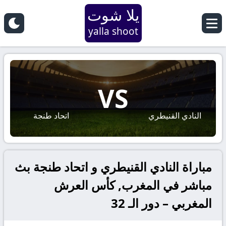
يلا شوت
yalla shoot
VS
النادي القنيطري
اتحاد طنجة
مباراة النادي القنيطري و اتحاد طنجة بث
مباشر في المغرب, كأس العرش
المغربي – دور الـ 32