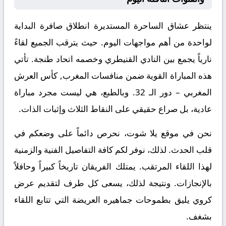
ينتظر عشاق الساحرة المستديرة انطلاق صافرة البداية
لواحدة من أهم مواجهات اليوم. حيث يترقب الجميع لقاءً
نارياً يجمع بين
النادي القنيطري
وخصمه
اتحاد طنجة
. تأتي
هذه المباراة القوية ضمن منافسات
المغرب, كأس العرش
المغربي – دور الـ 32
. وبالطبع، هي ليست مجرد مباراة
عادية، بل صراع حقيقي على النقاط الثلاث وإثبات الذات.
نحن في موقع
يلا شوت
، نحرص دائماً على وضعكم في
قلب الحدث. لذلك، نوفر لكم كافة التفاصيل الفنية والزمنية
لهذا اللقاء المرتقب. يمتلك الفريقان تاريخاً كبيراً وحافلاً
بالإنجازات. ونتيجة لذلك، يسعى كل طرف لتقديم عرض
كروي يليق بطموحات جماهيره العريضة التي تتابع اللقاء
بشغف.