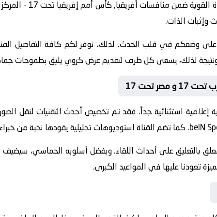
راة القوية ضمن منافسات
أفريقيا, كأس أمم إفريقيا تحت 17 - المركز الثالث
ث وإثبات الذات.
 على وضعكم في قلب الحدث. لذلك، نوفر لكم كافة التفاصيل الفنية 
جازات. ونتيجة لذلك، يسعى كل طرف لتقديم عرض كروي يليق بطموحات جماه
مصر تحت 17
 إعلامية استثنائية جداً. فقد تم تخصيص أحدث التقنيات لنقل الصور
beIN Sp
. كما تضم القناة استوديوهات تحليلية يقودها نخبة من خبراء ا
معلق
بالتعليق على أحداث اللقاء. وبفضل أسلوبه الحماسي، سيضيف الم
يزة تعودنا عليها في المواعيد الكبرى.