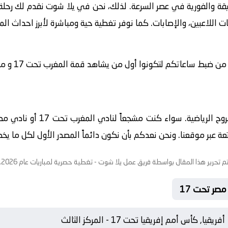
يقة والفورية في عصر السرعة. لذلك، نحن في يلا شوت نقدم لك رحلة 
ت اللاعبين، والإصابات. كما نوفر تغطية حية ومباشرة لأبرز احداث ال
اعاتكم لتكونوا أول من يشاهد قمة المغرب تحت 17 و مصر تحت 17 في تمام 22:00.
عبر موقعنا. ونحن نعدكم بأن نكون دائماً المصدر الأول لكل ما يخص ع
م تحرير هذا المقال بواسطة فريق عمل
يلا شوت
- تغطية حصرية لمباريات عام 2026.
أفريقيا, كأس أمم إفريقيا تحت 17 - المركز الثالث