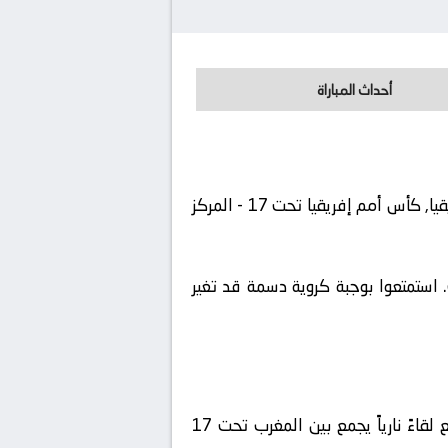
أحداث المباراة
يلتقى اليوم 2026-06-01 نادى المغرب تحت 17 مع نادى مصر تحت 17. تقام المباراة في إطار بطولة أفريقيا, كأس أمم إفريقيا تحت 17 - المركز
 استمتعوا بوجبة كروية دسمة قد تغير
قاءً نارياً يجمع بين
المغرب تحت 17