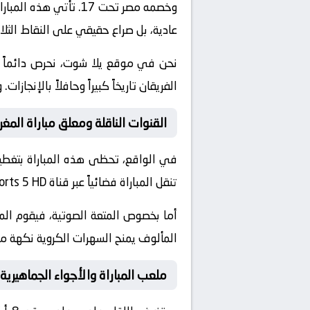
وخصمه
مصر تحت 17
. تأتي هذه المبا
عادية، بل صراع حقيقي على النقاط الثلا
نحن في موقع
يلا شوت
، نحرص دائماً
الفريقان تاريخاً كبيراً وحافلاً بالإن
القنوات الناقلة ومعلق مباراة المغرب تحت 17 و 
في الواقع، تحظى هذه المباراة بتغطية
تنقل المباراة فضائياً عبر قناة
orts 5 HD
أما بخصوص المتعة الصوتية، فيقوم ال
المألوف يمنح السهرات الكروية نكهة مم
ملعب المباراة والأجواء الجماهيرية