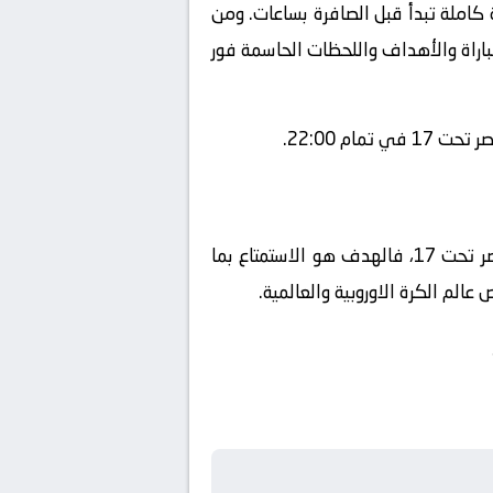
كاملة تبدأ قبل الصافرة بساعات. ومن
مباراة والأهداف واللحظات الحاسمة فور
ختاماً، تبقى كرة القدم لعبة المتعة والروح الرياضية. سواء كنت مشجعاً لنادي المغرب تحت 17 أو نادي مصر تحت 17، فالهدف هو الاستمتاع بما
الم الكرة الاوروبية والعالمية.