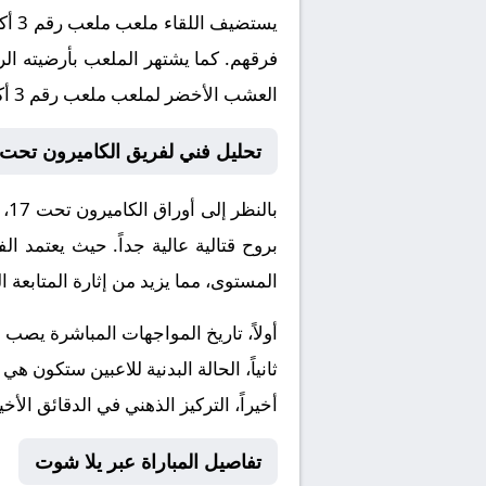
يستضيف اللقاء ملعب
ملعب رقم 3 أكاديمية محمد السادس لكرة القدم
فرقهم. كما يشتهر الملعب بأرضيته الر
العشب الأخضر لملعب ملعب رقم 3 أكاديمية محمد السادس لكرة القدم.
تحليل فني لفريق الكاميرون تحت 17 و الكونغو الديمقراطية تحت 7
بالنظر إلى أوراق
الكاميرون تحت 17
، 
بروح قتالية عالية جداً. حيث يعتمد 
المستوى، مما يزيد من إثارة المتابعة ال
أولاً، تاريخ المواجهات المباشرة يصب
ثانياً، الحالة البدنية للاعبين ستكون هي
أخيراً، التركيز الذهني في الدقائق الأخي
تفاصيل المباراة عبر يلا شوت