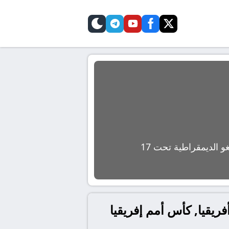
telegram
skin
youtube
facebook
twitter
غو الديمقراطية تحت 17
لديمقراطية تحت 17 بث مباشر في أفريقيا, كأس أمم إفريقيا