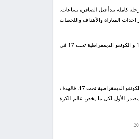
لة كاملة تبدأ قبل الصافرة بساعات.
ز احداث المباراة والأهداف واللحظات
لا تفوتوا متعة كرة القدم اليوم. تأكدوا من ضبط ساعاتكم لتكونوا أول من يشاهد قمة الكاميرون تحت 17 و الكونغو الديمقراطية تحت 17 في
ختاماً، تبقى كرة القدم لعبة المتعة والروح الرياضية. سواء كنت مشجعاً لنادي الكاميرون تحت 17 أو نادي الكونغو الديمقراطية تحت 17، فالهدف
لمصدر الأول لكل ما يخص عالم الكرة