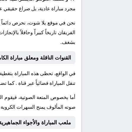
مجرد مباراة عادية، بل صراع حقيقي عل
نحن في موقع
يلا شوت
، نحرص دائماً 
الفريقان تاريخاً كبيراً وحافلاً بال
بشغف.
القنوات الناقلة ومعلق مباراة الكاميرون تحت 17 و الكونغو
في الواقع، تحظى هذه المباراة بتغطية
تنقل المباراة فضائياً عبر قناة
. كما تضم
أما بخصوص المتعة الصوتية، فيقوم ا
صوته المألوف يمنح السهرات الكروية نك
ملعب المباراة والأجواء الجماهيرية