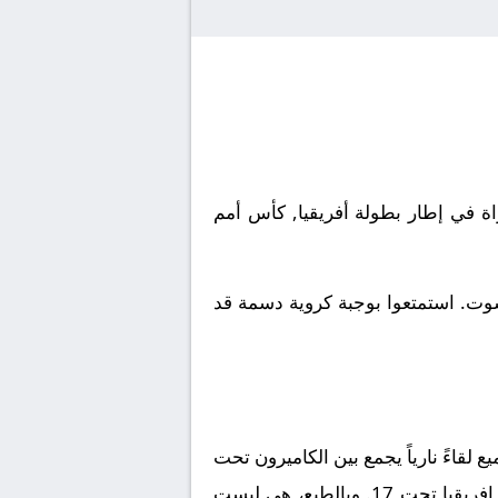
اميرون تحت 17 مع نادى الكونغو الديمقراطية تحت 17. تقام المباراة في إطار بطولة أفريقيا, كأس أمم
شوت. استمتعوا بوجبة كروية دسمة قد
قاءً نارياً يجمع بين
الكاميرون تحت
فريقيا تحت 17
. وبالطبع، هي ليست