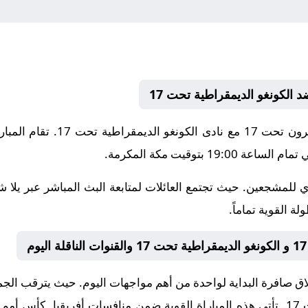
يلتقى اليوم 2026-05-19 نادى الك
 للمشجعين. حيث تجتمع العائلات لمتابعة البث المباشر عبر يلا 
ة القوية تماماً.
 صافرة البداية لواحدة من أهم مواجهات اليوم. حيث يترقب الجميع ل
1
. تأتي هذه المباراة القوية ضمن منافسات
أفريقيا, كأس أمم إ