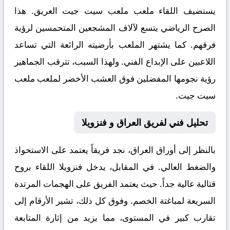
يستضيف اللقاء ملعب
ملعب سيت جيت
العريق. هذا
الصرح الرياضي يتسع لآلاف المشجعين المتحمسين لرؤية
فرقهم. كما يشتهر الملعب بأرضيته الرائعة التي تساعد
اللاعبين على الإبداع الفني. ولهذا السبب، تترقب الجماهير
رؤية نجومها المفضلين فوق العشب الأخضر لملعب ملعب
سيت جيت.
تحليل فني لفريق العراق و فنزويلا
بالنظر إلى أوراق
العراق
، نجد فريقاً يعتمد على الاستحواذ
والضغط العالي. في المقابل، يدخل
فنزويلا
اللقاء بروح
قتالية عالية جداً. حيث يعتمد الفريق على الهجمات المرتدة
السريعة لمباغتة الخصم. وفوق كل ذلك، تشير الأرقام إلى
تقارب كبير في المستوى، مما يزيد من إثارة المتابعة