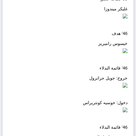
غليكر ميندوزا
46'
هدف
خيسوس راميريز
46'
قائمة البدلاء
خروج:
جويل جراترول
دخول:
خوسيه كونتريراس
46'
قائمة البدلاء