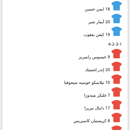
18
ايمن حسين
20
أيمار شير
19
كيفن يعقوب
4-2-3-1
9
خيسوس راميريز
20
إندر إشينيك
10
تيلاسكو خوسيه سيجوفيا
7
غليكر ميندوزا
17
دانيال بيريرا
8
كريستيان كاسيريس