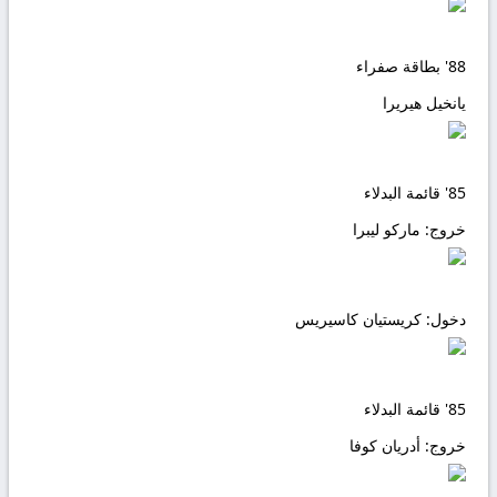
88'
بطاقة صفراء
يانخيل هيريرا
85'
قائمة البدلاء
خروج:
ماركو ليبرا
دخول:
كريستيان كاسيريس
85'
قائمة البدلاء
خروج:
أدريان كوفا