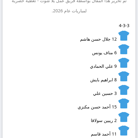
تم تحرير هذا المقال بواسطة فريق عمل
يلا شوت
- تغطية حصرية
لمباريات عام 2026.
4-3-3
12
جلال حسن هاشم
6
مناف يونس
9
علي الحمادي
8
ابراهيم بايش
3
حسين علي
15
أحمد حسن مكنزي
2
ريبين سولاقا
11
أحمد قاسم