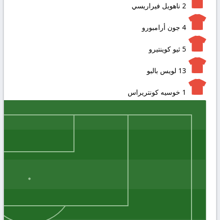
2
ناهويل فيراريسي
4
جون أرامبورو
5
ثيو كوينتيرو
13
لويس بالبو
1
خوسيه كونتريراس