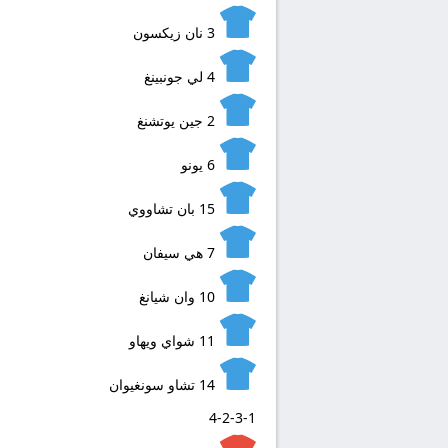
3
نان زيكسون
4
لي جونبينغ
2
جين يوتشنغ
6
يونو
15
بان تشاووي
7
هي سيفان
10
وان شيانغ
11
شواي ويهاو
14
تشاو سونغيوان
4-2-3-1