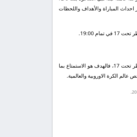
ز احداث المباراة والأهداف واللحظات
ختاماً، تبقى كرة القدم لعبة المتعة والروح الرياضية. سواء كنت مشجعاً لنادي الصين تحت 17 أو نادي قطر تحت 17، فالهدف هو الاستمتاع بما
 عالم الكرة الاوروبية والعالمية.