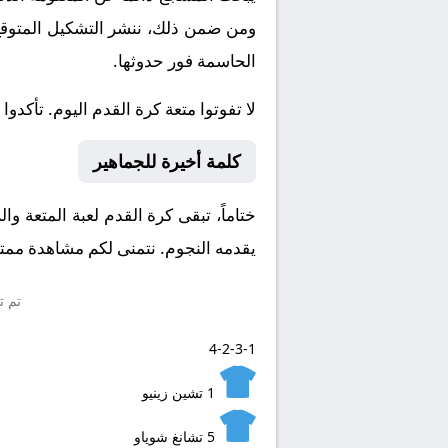
ومن ضمن ذلك، ننشر التشكيل المتوقع، 
الحاسمة فور حدوثها.
لا تفوتوا متعة كرة القدم اليوم. تأكدوا من ضبط س
كلمة أخيرة للجماهير
يقدمه النجوم. نتمنى لكم مشاهدة ممتعة
تم ت
4-2-3-1
1
تشين زينيو
5
تشانغ شوياو