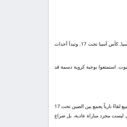
يلتقى اليوم 2026-05-12 نادى الصين تحت 17 مع نادى قطر تحت 17. تقام المباراة في إطار بطولة آسيا, كأس آسيا تحت 17. وتبدأ أحداث
شوت. استمتعوا بوجبة كروية دسمة قد
قاءً نارياً يجمع بين
الصين تحت 17
ي ليست مجرد مباراة عادية، بل صراع