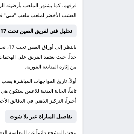
فرقهم. كما يشتهر الملعب بأرضيته الر
العشب الأخضر لملعب ملعب "سي" في مد
تحليل فني لفريق الصين تحت 17 و قطر تحت 17
بالنظر إلى أوراق
الصين تحت 17
، نج
جداً. حيث يعتمد الفريق على الهجمات
من إثارة المتابعة الفورية.
أولاً، تاريخ المواجهات المباشرة يصب
ثانياً، الحالة البدنية للاعبين ستكون هي
أخيراً، التركيز الذهني في الدقائق الأخي
تفاصيل المباراة عبر يلا شوت
يبحث المشجع دائماً عن المعلومة الد