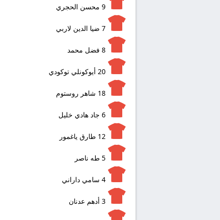
9
محسن الحجري
7
ضيا الدين لاربي
8
فضل محمد
20
أيوكونلي توكودي
18
شاهر روستوم
6
جاد هادي خليل
12
طارق ياغمور
5
طه ناصر
4
سامي داراني
3
أدهم عدنان