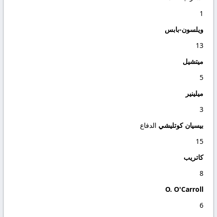
1
ويلسون-بابس
13
ميتشيل
5
ميلينير
3
بيسيان كوتليشي
الدفاع
15
كاتريب
8
O. O'Carroll
6