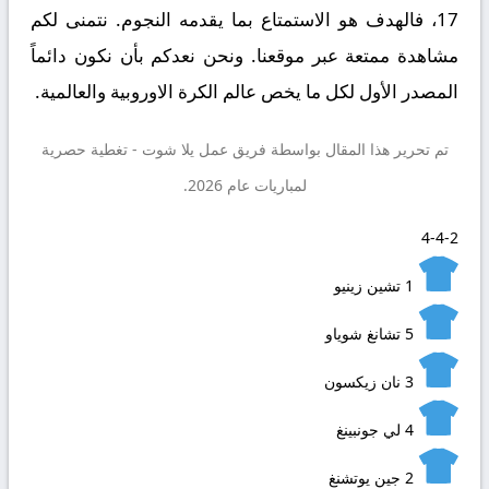
17، فالهدف هو الاستمتاع بما يقدمه النجوم. نتمنى لكم
مشاهدة ممتعة عبر موقعنا. ونحن نعدكم بأن نكون دائماً
المصدر الأول لكل ما يخص عالم الكرة الاوروبية والعالمية.
تم تحرير هذا المقال بواسطة فريق عمل
يلا شوت
- تغطية حصرية
لمباريات عام 2026.
4-4-2
1
تشين زينيو
5
تشانغ شوياو
3
نان زيكسون
4
لي جونبينغ
2
جين يوتشنغ