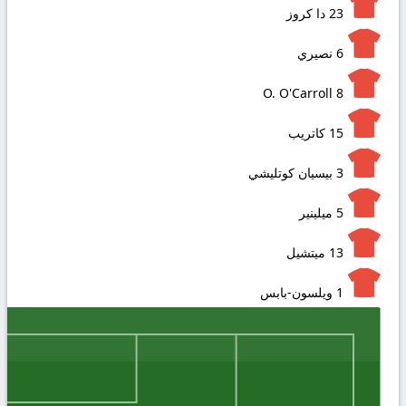
23
دا كروز
6
نصيري
O. O'Carroll
8
15
كاتريب
3
بيسيان كوتليشي
5
ميلينير
13
ميتشيل
1
ويلسون-بابس