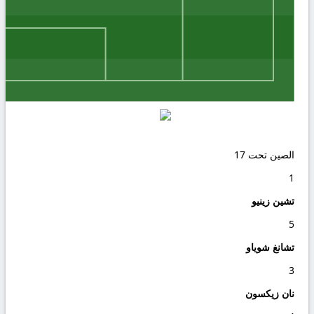
الصين تحت 17
1
تشين زينيو
5
تشانغ شوياو
3
نان زيكسون