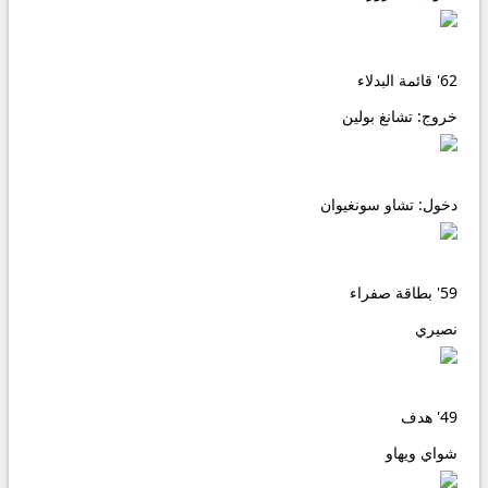
62'
قائمة البدلاء
خروج:
تشانغ بولين
دخول:
تشاو سونغيوان
59'
بطاقة صفراء
نصيري
49'
هدف
شواي ويهاو