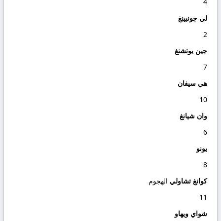
4
لي جونبينغ
2
جين يوتشنغ
7
هي سيفان
10
وان شيانغ
6
يونو
8
كوانغ تشاولي
الهجوم
11
شواي ويهاو