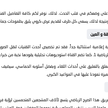
 على وضعكم في قلب الحدث. لذلك، نوفر لكم كافة التفاصيل الفنية 
جازات. ونتيجة لذلك، يسعى كل طرف لتقديم عرض كروي يليق بطموحات جماه
قة و العين
 إعلامية استثنائية جداً. فقد تم تخصيص أحدث التقنيات لنقل الصور
ياضية 1
. كما تضم القناة استوديوهات تحليلية يقودها نخبة من خبراء 
معلق
بالتعليق على أحداث اللقاء. وبفضل أسلوبه الحماسي، سيضيف الم
يزة تعودنا عليها في المواعيد الكبرى.
ريق. هذا الصرح الرياضي يتسع لآلاف المشجعين المتحمسين لرؤية فرقه
. ولهذا السبب، تترقب الجماهير رؤية نجومها المفضلين فوق العشب ال