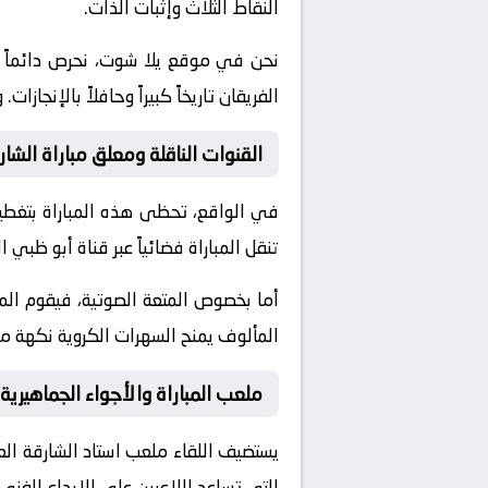
النقاط الثلاث وإثبات الذات.
نحن في موقع
يلا شوت
، نحرص دائماً
الفريقان تاريخاً كبيراً وحافلاً بالإن
القنوات الناقلة ومعلق مباراة الشار
في الواقع، تحظى هذه المباراة بتغطية
تنقل المباراة فضائياً عبر قناة
أبو ظبي الر
أما بخصوص المتعة الصوتية، فيقوم ال
المألوف يمنح السهرات الكروية نكهة مم
ملعب المباراة والأجواء الجماهيرية
يستضيف اللقاء ملعب
استاد الشارقة
الع
التي تساعد اللاعبين على الإبداع الفني