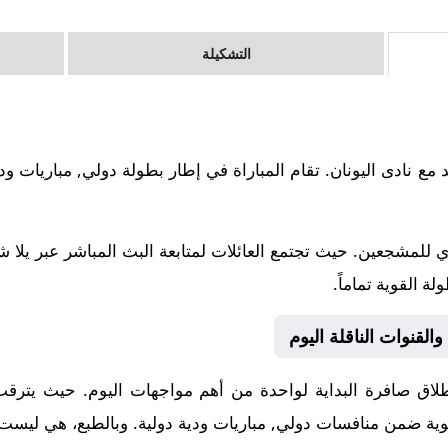
التشكيلة
20-06-04 نادى السويد مع نادى اليونان. تقام المباراة في إطار بطولة دولي, مبا
 للمشجعين. حيث تجتمع العائلات لمتابعة البث المباشر عبر يلا 
ة القوية تماماً.
القنوات الناقلة اليوم
اق صافرة البداية لواحدة من أهم مواجهات اليوم. حيث يترقب ال
القوية ضمن منافسات
دولي, مباريات ودية دولية
. وبالطبع، هي ليست