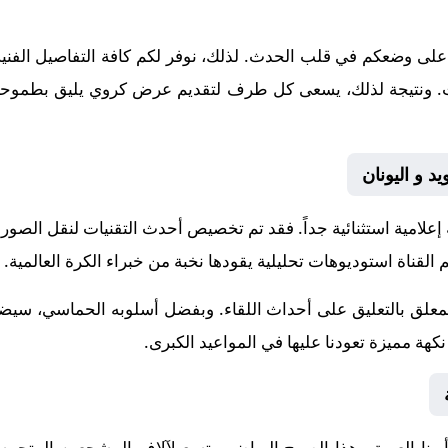
على وضعكم في قلب الحدث. لذلك، نوفر لكم كافة التفاصيل الفنية و
إنجازات. ونتيجة لذلك، يسعى كل طرف لتقديم عرض كروي يليق بطموحات
د و اليونان
 إعلامية استثنائية جداً. فقد تم تخصيص أحدث التقنيات لنقل الصور
 القناة استوديوهات تحليلية يقودها نخبة من خبراء الكرة العالمية.
لمعلق
بالتعليق على أحداث اللقاء. وبفضل أسلوبه الحماسي، سيضيف
هة مميزة تعودنا عليها في المواعيد الكبرى.
ينا
العريق. هذا الصرح الرياضي يتسع لآلاف المشجعين المتحمس