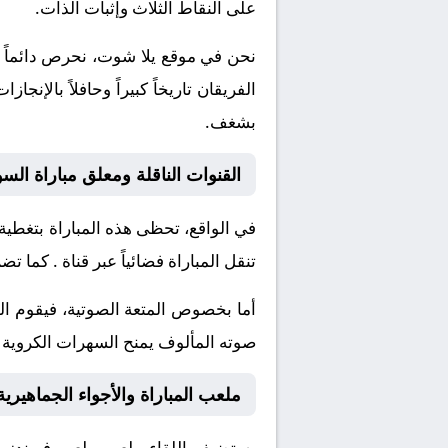
على النقاط الثلاث وإثبات الذات.
نحن في موقع
يلا شوت
، نحرص دائماً 
الفريقان تاريخاً كبيراً وحافلاً بال
بشغف.
القنوات الناقلة ومعلق مباراة السوي
في الواقع، تحظى هذه المباراة بتغطية
تنقل المباراة فضائياً عبر قناة
. كما تضم
أما بخصوص المتعة الصوتية، فيقوم ا
صوته المألوف يمنح السهرات الكروية نك
ملعب المباراة والأجواء الجماهيرية
يستضيف اللقاء ملعب
ملعب فريندز أر