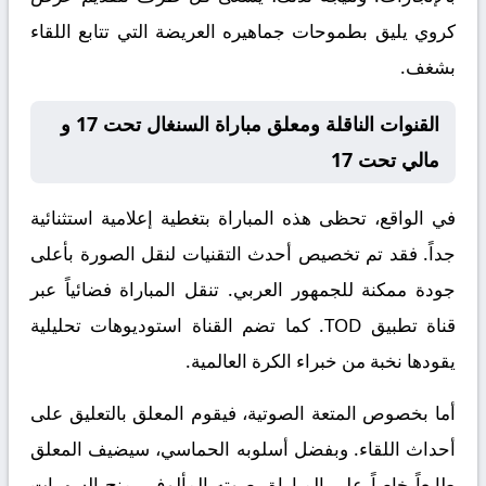
كروي يليق بطموحات جماهيره العريضة التي تتابع اللقاء
بشغف.
القنوات الناقلة ومعلق مباراة السنغال تحت 17 و
مالي تحت 17
في الواقع، تحظى هذه المباراة بتغطية إعلامية استثنائية
جداً. فقد تم تخصيص أحدث التقنيات لنقل الصورة بأعلى
جودة ممكنة للجمهور العربي. تنقل المباراة فضائياً عبر
قناة
تطبيق TOD
. كما تضم القناة استوديوهات تحليلية
يقودها نخبة من خبراء الكرة العالمية.
أما بخصوص المتعة الصوتية، فيقوم المعلق
بالتعليق على
أحداث اللقاء. وبفضل أسلوبه الحماسي، سيضيف المعلق
طابعاً خاصاً على المباراة. صوته المألوف يمنح السهرات