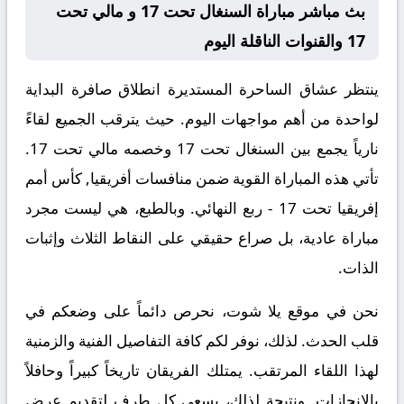
بث مباشر مباراة السنغال تحت 17 و مالي تحت
17 والقنوات الناقلة اليوم
ينتظر عشاق الساحرة المستديرة انطلاق صافرة البداية
لواحدة من أهم مواجهات اليوم. حيث يترقب الجميع لقاءً
نارياً يجمع بين
السنغال تحت 17
وخصمه
مالي تحت 17
.
تأتي هذه المباراة القوية ضمن منافسات
أفريقيا, كأس أمم
إفريقيا تحت 17 - ربع النهائي
. وبالطبع، هي ليست مجرد
مباراة عادية، بل صراع حقيقي على النقاط الثلاث وإثبات
الذات.
نحن في موقع
يلا شوت
، نحرص دائماً على وضعكم في
قلب الحدث. لذلك، نوفر لكم كافة التفاصيل الفنية والزمنية
لهذا اللقاء المرتقب. يمتلك الفريقان تاريخاً كبيراً وحافلاً
بالإنجازات. ونتيجة لذلك، يسعى كل طرف لتقديم عرض