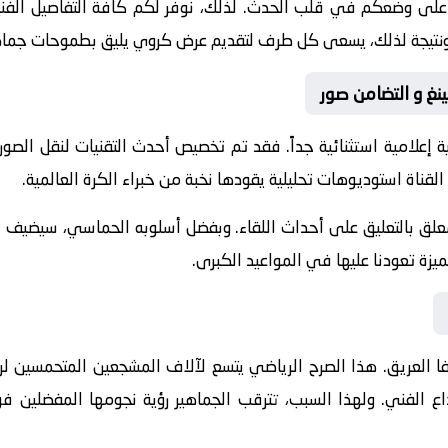
 على وضعكم في قلب الحدث. لذلك، نوفر لكم كافة التفاصيل الفنية 
جازات. ونتيجة لذلك، يسعى كل طرف لتقديم عرض كروي يليق بطموحات جماه
ينغ و التضامن صور
 إعلامية استثنائية جداً. فقد تم تخصيص أحدث التقنيات لنقل الصور
القناة استوديوهات تحليلية يقودها نخبة من خبراء الكرة العالمية.
معلق
بالتعليق على أحداث اللقاء. وبفضل أسلوبه الحماسي، سيضيف الم
يزة تعودنا عليها في المواعيد الكبرى.
ا
العريق. هذا الصرح الرياضي يتسع لآلاف المشجعين المتحمسين لرؤ
بداع الفني. ولهذا السبب، تترقب الجماهير رؤية نجومها المفضلي