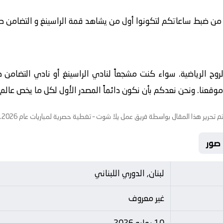
 من ضبط ساعاتكم لتكونوا أول من يشاهد قمة الراسينغ و التضامن صور في
الروح الرياضية. سواء كنت مشجعاً لنادي الراسينغ أو نادي التضامن
قعنا. ونحن نعدكم بأن نكون دائماً المصدر الأول لكل ما يخص عالم الك
م تحرير هذا المقال بواسطة فريق عمل
يلا شوت
– تغطية حصرية لمباريات عام 2026.
لبنان, الدوري اللبناني
غير معروف