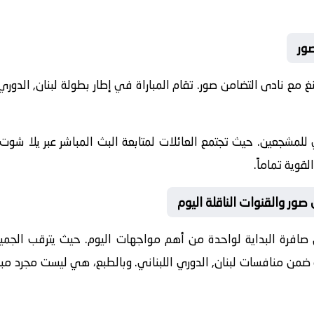
صور
2-07-10 نادى الراسينغ مع نادى التضامن صور. تقام المباراة في إطار بطولة لبنان,
للمشجعين. حيث تجتمع العائلات لمتابعة البث المباشر عبر يلا شوت.
قوية تماماً.
 صور والقنوات الناقلة اليوم
صافرة البداية لواحدة من أهم مواجهات اليوم. حيث يترقب الجميع ل
ية ضمن منافسات
لبنان, الدوري اللبناني
. وبالطبع، هي ليست مجرد مبا