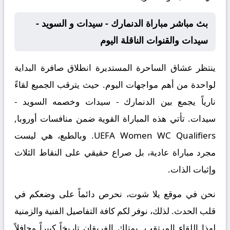
بث مباشر مباراة الدنمارك - سيدات و السويد -
سيدات والقنوات الناقلة اليوم
ينتظر عشاق الساحرة المستديرة انطلاق صافرة البداية
لواحدة من أهم مواجهات اليوم. حيث يترقب الجميع لقاءً
نارياً يجمع بين
الدنمارك - سيدات
وخصمه
السويد -
سيدات
. تأتي هذه المباراة القوية ضمن منافسات
أوروبا,
UEFA Women WC Qualifiers
. وبالطبع، هي ليست
مجرد مباراة عادية، بل صراع حقيقي على النقاط الثلاث
وإثبات الذات.
نحن في موقع
يلا شوت
، نحرص دائماً على وضعكم في
قلب الحدث. لذلك، نوفر لكم كافة التفاصيل الفنية والزمنية
لهذا اللقاء المرتقب. يمتلك الفريقان تاريخاً كبيراً وحافلاً