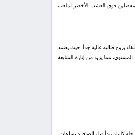
ا المفضلين فوق العشب الأخضر لملعب
قاء بروح قتالية عالية جداً. حيث يعتمد
لمستوى، مما يزيد من إثارة المتابعة
لة كاملة تبدأ قبل الصافرة بساعات.