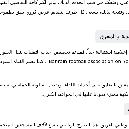
على وضعكم في قلب الحدث. لذلك، نوفر لكم كافة التفاصيل الفنية و
إنجازات. ونتيجة لذلك، يسعى كل طرف لتقديم عرض كروي يليق بطموحات
لدية و المحرق
 إعلامية استثنائية جداً. فقد تم تخصيص أحدث التقنيات لنقل الصور
Bahrain football association on Y
. كما تضم القناة استود
لمعلق
بالتعليق على أحداث اللقاء. وبفضل أسلوبه الحماسي، سيضيف
هة مميزة تعودنا عليها في المواعيد الكبرى.
الوطني
العريق. هذا الصرح الرياضي يتسع لآلاف المشجعين المتحم