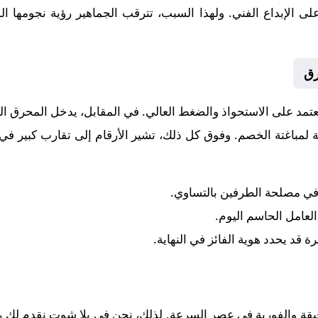
ن على الإبداع الفني. ولهذا السبب، تترقب الجماهير رؤية نجومه
رق
 يعتمد على الاستحواذ والضغط العالي. في المقابل، يدخل
المحرق
الل
لمباغتة الخصم. وفوق كل ذلك، تشير الأرقام إلى تقارب كبير في ا
 في مصلحة الطرفين بالتساوي.
 العامل الحاسم اليوم.
رة قد يحدد هوية الفائز في النهاية.
قيقة والفورية في عصر السرعة. لذلك، نحن في يلا شوت نقدم لك رح