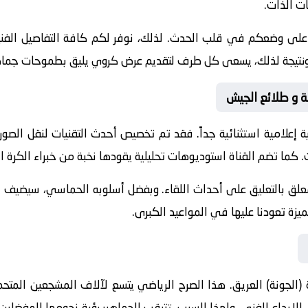
ات الذات.
 على وضعكم في قلب الحدث. لذلك، نوفر لكم كافة التفاصيل الفنية 
جازات. ونتيجة لذلك، يسعى كل طرف لتقديم عرض كروي يليق بطموحات جماه
نة و طلائع الجيش
 إعلامية استثنائية جداً. فقد تم تخصيص أحدث التقنيات لنقل الصور
. كما تضم القناة استوديوهات تحليلية يقودها نخبة من خبراء الكرة ال
معلق
بالتعليق على أحداث اللقاء. وبفضل أسلوبه الحماسي، سيضيف الم
يزة تعودنا عليها في المواعيد الكبرى.
 (الجونة)
العريق. هذا الصرح الرياضي يتسع لآلاف المشجعين المتحم
لى الإبداع الفني. ولهذا السبب، تترقب الجماهير رؤية نجومها المفضل