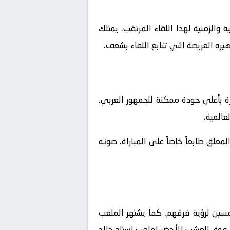
والزمنية لهذا اللقاء المرتقب. يمتلك
يره العريضة التي تتابع اللقاء بشغف.
ة بأعلى جودة ممكنة للجمهور العربي.
عالمية.
علق طابعاً خاصاً على المباراة. صوته
سين لرؤية فرقهم. كما يشتهر الملعب
ين فوق العشب الأخضر لملعب استاد خالد