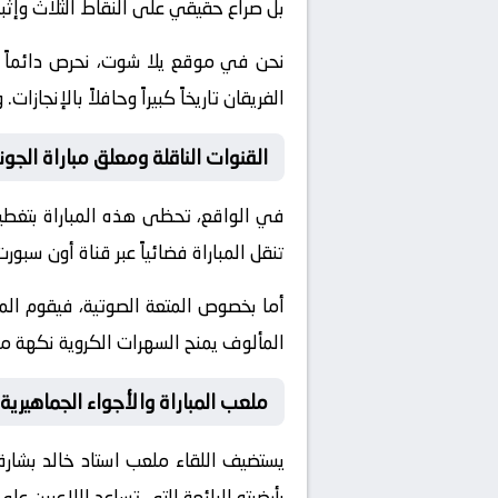
بل صراع حقيقي على النقاط الثلاث وإثب
نحن في موقع
يلا شوت
، نحرص دائماً
الفريقان تاريخاً كبيراً وحافلاً بالإن
القنوات الناقلة ومعلق مباراة الجو
في الواقع، تحظى هذه المباراة بتغطية
تنقل المباراة فضائياً عبر قناة
أون سبورت
أما بخصوص المتعة الصوتية، فيقوم ال
المألوف يمنح السهرات الكروية نكهة مم
ملعب المباراة والأجواء الجماهيرية
يستضيف اللقاء ملعب
استاد خالد بشارة
بأرضيته الرائعة التي تساعد اللاعبين ع