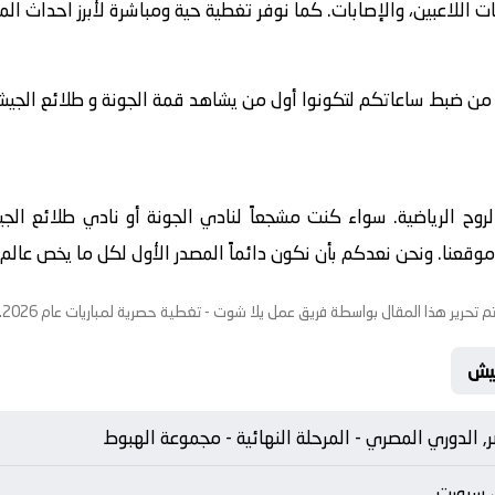
ت اللاعبين، والإصابات. كما نوفر تغطية حية ومباشرة لأبرز احداث ال
 من ضبط ساعاتكم لتكونوا أول من يشاهد قمة الجونة و طلائع الجيش في 
والروح الرياضية. سواء كنت مشجعاً لنادي الجونة أو نادي طلائع ال
قعنا. ونحن نعدكم بأن نكون دائماً المصدر الأول لكل ما يخص عالم الك
م تحرير هذا المقال بواسطة فريق عمل
يلا شوت
- تغطية حصرية لمباريات عام 2026.
, الدوري المصري - المرحلة النهائية - مجموعة الهبوط
 سبورت