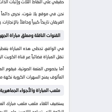
حقيقي على النقاط الثلاث وإثبات الذات
نحن في موقع
يلا شوت
، نحرص دائماً
الفريقان تاريخاً كبيراً وحافلاً بالإن
القنوات الناقلة ومعلق مباراة الجهر
في الواقع، تحظى هذه المباراة بتغطية
تنقل المباراة فضائياً عبر قناة
الكويت الر
أما بخصوص المتعة الصوتية، فيقوم ال
المألوف يمنح السهرات الكروية نكهة مم
ملعب المباراة والأجواء الجماهيرية
يستضيف اللقاء ملعب
ملعب مبارك العيا
الرائعة التي تساعد اللاعبين على الإ