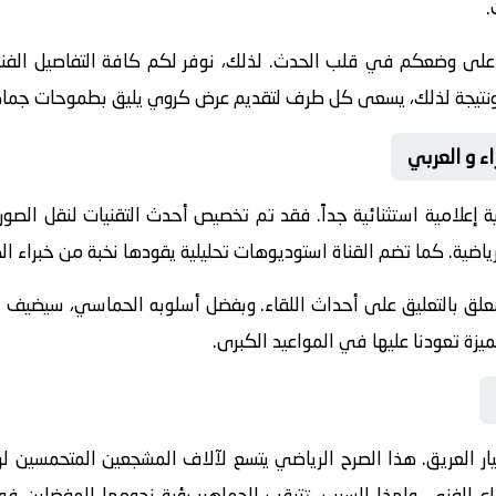
.
 على وضعكم في قلب الحدث. لذلك، نوفر لكم كافة التفاصيل الفنية 
جازات. ونتيجة لذلك، يسعى كل طرف لتقديم عرض كروي يليق بطموحات جماه
اء و العربي
 إعلامية استثنائية جداً. فقد تم تخصيص أحدث التقنيات لنقل الصور
ياضية
. كما تضم القناة استوديوهات تحليلية يقودها نخبة من خبراء الك
معلق
بالتعليق على أحداث اللقاء. وبفضل أسلوبه الحماسي، سيضيف الم
يزة تعودنا عليها في المواعيد الكبرى.
ر
العريق. هذا الصرح الرياضي يتسع لآلاف المشجعين المتحمسين لرؤ
بداع الفني. ولهذا السبب، تترقب الجماهير رؤية نجومها المفضلين