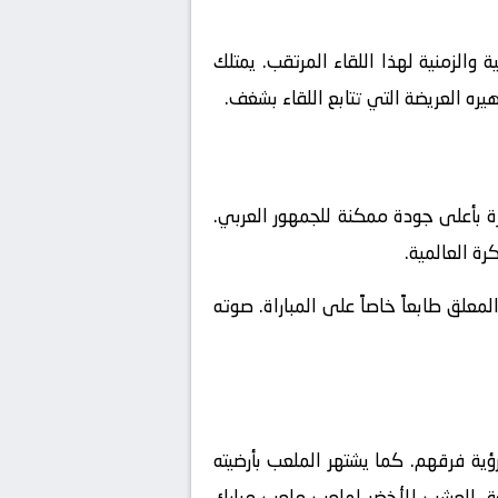
والزمنية لهذا اللقاء المرتقب. يمتلك
يره العريضة التي تتابع اللقاء بشغف.
ة بأعلى جودة ممكنة للجمهور العربي.
رة العالمية.
علق طابعاً خاصاً على المباراة. صوته
ية فرقهم. كما يشتهر الملعب بأرضيته
 فوق العشب الأخضر لملعب ملعب مبارك