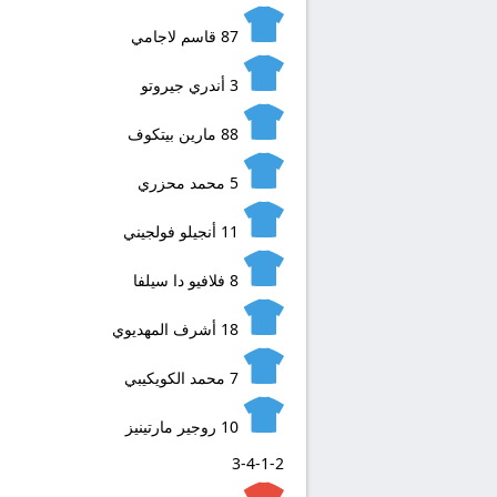
87
قاسم لاجامي
3
أندري جيروتو
88
مارين بيتكوف
5
محمد محزري
11
أنجيلو فولجيني
8
فلافيو دا سيلفا
18
أشرف المهديوي
7
محمد الكويكيبي
10
روجير مارتينيز
3-4-1-2