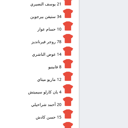
21
يوسف النصيري
34
ستيفن بيرجوين
10
حسام عوار
78
روجر فيرنانديز
14
عوض الناشري
8
فابينيو
12
ماريو ميتاي
4
يان كارلو سيميتش
20
أحمد شراحيلي
15
حسن كادش