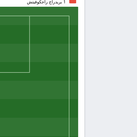
1
بريدراج راجكوفيتش