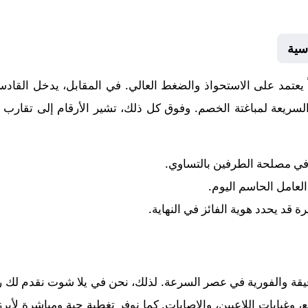
سية
ً يعتمد على الاستحواذ والضغط العالي. في المقابل، يدخل
القادس
لسريعة لمباغتة الخصم. وفوق كل ذلك، تشير الأرقام إلى تقارب ك
 في مصلحة الطرفين بالتساوي.
 العامل الحاسم اليوم.
رة قد يحدد هوية الفائز في النهاية.
قيقة والفورية في عصر السرعة. لذلك، نحن في يلا شوت نقدم لك رح
وغيابات اللاعبين، والإصابات. كما نوفر تغطية حية ومباشرة لأبر