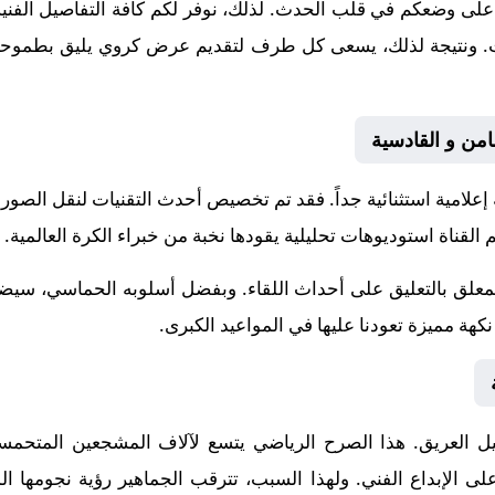
على وضعكم في قلب الحدث. لذلك، نوفر لكم كافة التفاصيل الفنية و
إنجازات. ونتيجة لذلك، يسعى كل طرف لتقديم عرض كروي يليق بطموحات
امن و القادسية
 إعلامية استثنائية جداً. فقد تم تخصيص أحدث التقنيات لنقل الصور
 القناة استوديوهات تحليلية يقودها نخبة من خبراء الكرة العالمية.
لمعلق
بالتعليق على أحداث اللقاء. وبفضل أسلوبه الحماسي، سيضيف
هة مميزة تعودنا عليها في المواعيد الكبرى.
ل
العريق. هذا الصرح الرياضي يتسع لآلاف المشجعين المتحمسي
ن على الإبداع الفني. ولهذا السبب، تترقب الجماهير رؤية نجومه