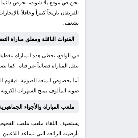
نحن في موقع
يلا شوت
، نحرص دائماً 
الفريقان تاريخاً كبيراً وحافلاً بال
بشغف.
القنوات الناقلة ومعلق مباراة التض
في الواقع، تحظى هذه المباراة بتغطية
تنقل المباراة فضائياً عبر قناة
. كما تضم
أما بخصوص المتعة الصوتية، فيقوم ا
صوته المألوف يمنح السهرات الكروية نك
ملعب المباراة والأجواء الجماهيرية
يستضيف اللقاء ملعب
ملعب الفحيحي
بأرضيته الرائعة التي تساعد اللاعبي