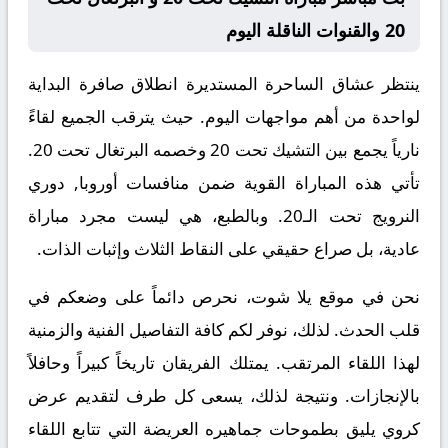
20 والقنوات الناقلة اليوم
ينتظر عشاق الساحرة المستديرة انطلاق صافرة البداية
لواحدة من أهم مواجهات اليوم. حيث يترقب الجميع لقاءً
نارياً يجمع بين
التشيك تحت 20
وخصمه
البرتغال تحت 20
.
تأتي هذه المباراة القوية ضمن منافسات
أوروبا, دوري
النرويج تحت الـ20
. وبالطبع، هي ليست مجرد مباراة
عادية، بل صراع حقيقي على النقاط الثلاث وإثبات الذات.
نحن في موقع
يلا شوت
، نحرص دائماً على وضعكم في
قلب الحدث. لذلك، نوفر لكم كافة التفاصيل الفنية والزمنية
لهذا اللقاء المرتقب. يمتلك الفريقان تاريخاً كبيراً وحافلاً
بالإنجازات. ونتيجة لذلك، يسعى كل طرف لتقديم عرض
كروي يليق بطموحات جماهيره العريضة التي تتابع اللقاء