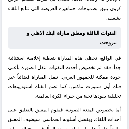
كروي يليق بطموحات جماهيره العريضة التي تتابع اللقاء
بشغف.
القنوات الناقلة ومعلق مباراة البنك الاهلي و
بتروجت
في الواقع، تحظى هذه المباراة بتغطية إعلامية استثنائية
جداً. فقد تم تخصيص أحدث التقنيات لنقل الصورة بأعلى
جودة ممكنة للجمهور العربي. تنقل المباراة فضائياً عبر
قناة
أون سبورت ماكس
. كما تضم القناة استوديوهات
تحليلية يقودها نخبة من خبراء الكرة العالمية.
أما بخصوص المتعة الصوتية، فيقوم المعلق
بالتعليق على
أحداث اللقاء. وبفضل أسلوبه الحماسي، سيضيف المعلق
طابعاً خاصاً على المباراة. صوته المألوف يمنح السهرات