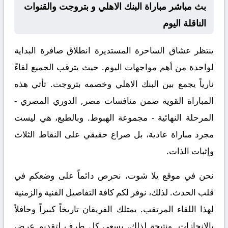
بث مباشر مباراة البنك الاهلي و بتروجت والقنوات
الناقلة اليوم
ينتظر عشاق الساحرة المستديرة انطلاق صافرة البداية
لواحدة من أهم مواجهات اليوم. حيث يترقب الجميع لقاءً
نارياً يجمع بين
البنك الاهلي
وخصمه
بتروجت
. تأتي هذه
المباراة القوية ضمن منافسات
مصر, الدوري المصري -
المرحلة النهائية - مجموعة الهبوط
. وبالطبع، هي ليست
مجرد مباراة عادية، بل صراع حقيقي على النقاط الثلاث
وإثبات الذات.
نحن في موقع
يلا شوت
، نحرص دائماً على وضعكم في
قلب الحدث. لذلك، نوفر لكم كافة التفاصيل الفنية والزمنية
لهذا اللقاء المرتقب. يمتلك الفريقان تاريخاً كبيراً وحافلاً
بالإنجازات. ونتيجة لذلك، يسعى كل طرف لتقديم عرض