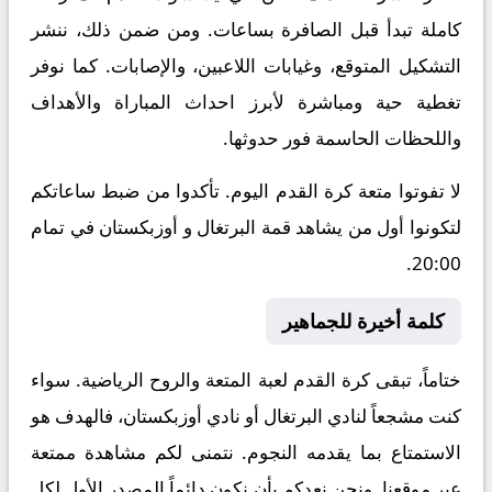
كاملة تبدأ قبل الصافرة بساعات. ومن ضمن ذلك، ننشر
التشكيل المتوقع، وغيابات اللاعبين، والإصابات. كما نوفر
تغطية حية ومباشرة لأبرز احداث المباراة والأهداف
واللحظات الحاسمة فور حدوثها.
لا تفوتوا متعة كرة القدم اليوم. تأكدوا من ضبط ساعاتكم
لتكونوا أول من يشاهد قمة البرتغال و أوزبكستان في تمام
20:00.
كلمة أخيرة للجماهير
ختاماً، تبقى كرة القدم لعبة المتعة والروح الرياضية. سواء
كنت مشجعاً لنادي البرتغال أو نادي أوزبكستان، فالهدف هو
الاستمتاع بما يقدمه النجوم. نتمنى لكم مشاهدة ممتعة
عبر موقعنا. ونحن نعدكم بأن نكون دائماً المصدر الأول لكل