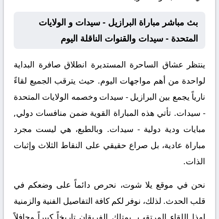
بث مباشر مباراة البرازيل - سيدات و الولايات
المتحدة - سيدات والقنوات الناقلة اليوم
ينتظر عشاق الساحرة المستديرة انطلاق صافرة البداية
لواحدة من أهم مواجهات اليوم. حيث يترقب الجميع لقاءً
نارياً يجمع بين
البرازيل - سيدات
وخصمه
الولايات المتحدة
- سيدات
. تأتي هذه المباراة القوية ضمن منافسات
دولي,
مبايات ودية دولية - سيدات
. وبالطبع، هي ليست مجرد
مباراة عادية، بل صراع حقيقي على النقاط الثلاث وإثبات
الذات.
نحن في موقع
يلا شوت
، نحرص دائماً على وضعكم في
قلب الحدث. لذلك، نوفر لكم كافة التفاصيل الفنية والزمنية
لهذا اللقاء المرتقب. يمتلك الفريقان تاريخاً كبيراً وحافلاً