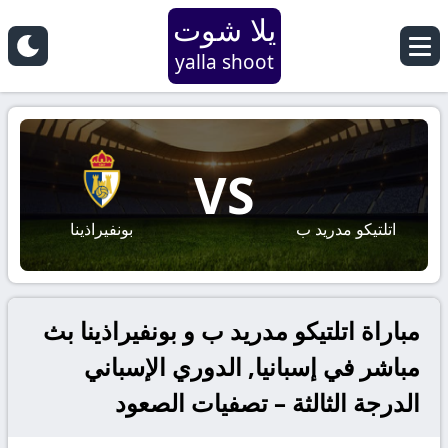
يلا شوت
yalla shoot
VS
اتلتيكو مدريد ب
بونفيراذينا
مباراة اتلتيكو مدريد ب و بونفيراذينا بث
مباشر في إسبانيا, الدوري الإسباني
الدرجة الثالثة – تصفيات الصعود