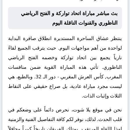
بث مباشر مباراة اتحاد تواركة و الفتح الرياضي
الناظوري والقنوات الناقلة اليوم
ينتظر عشاق الساحرة المستديرة انطلاق صافرة البداية
لواحدة من أهم مواجهات اليوم. حيث يترقب الجميع لقاءً
نارياً يجمع بين
اتحاد تواركة
وخصمه
الفتح الرياضي
الناظوري
. تأتي هذه المباراة القوية ضمن منافسات
المغرب, كأس العرش المغربي - دور الـ 32
. وبالطبع، هي
ليست مجرد مباراة عادية، بل صراع حقيقي على النقاط
الثلاث وإثبات الذات.
نحن في موقع
يلا شوت
، نحرص دائماً على وضعكم في
قلب الحدث. لذلك، نوفر لكم كافة التفاصيل الفنية والزمنية
لهذا اللقاء المرتقب. يمتلك الفريقان تاريخاً كبيراً وحافلاً