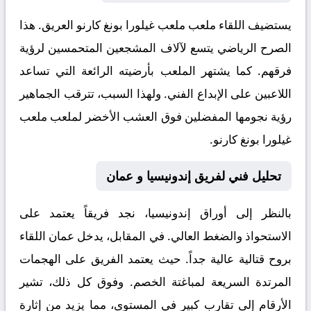
يستضيف اللقاء ملعب
ملعب غيلورا بونغ كارنو
العريق. هذا
الصرح الرياضي يتسع لآلاف المشجعين المتحمسين لرؤية
فرقهم. كما يشتهر الملعب بأرضيته الرائعة التي تساعد
اللاعبين على الإبداع الفني. ولهذا السبب، تترقب الجماهير
رؤية نجومها المفضلين فوق العشب الأخضر لملعب ملعب
غيلورا بونغ كارنو.
تحليل فني لفريق إندونيسيا و عمان
بالنظر إلى أوراق
إندونيسيا
، نجد فريقاً يعتمد على
الاستحواذ والضغط العالي. في المقابل، يدخل
عمان
اللقاء
بروح قتالية عالية جداً. حيث يعتمد الفريق على الهجمات
المرتدة السريعة لمباغتة الخصم. وفوق كل ذلك، تشير
الأرقام إلى تقارب كبير في المستوى، مما يزيد من إثارة