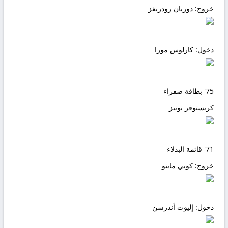
خروج:
دوريان رودريغز
دخول:
كارلوس مورا
75'
بطاقة صفراء
كريستوفر نونيز
71'
قائمة البدلاء
خروج:
كوبي ماينو
دخول:
إليوت أندرسن