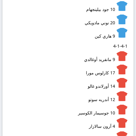
10
جود بيلينجهام
20
نوني مادويكي
9
هاري كين
4-1-4-1
9
مانفريد أوغالدي
17
كارلوس مورا
14
أورلاندو غالو
12
أندريه سوتو
10
جوسيمار الكوسير
4
آرون سالازار