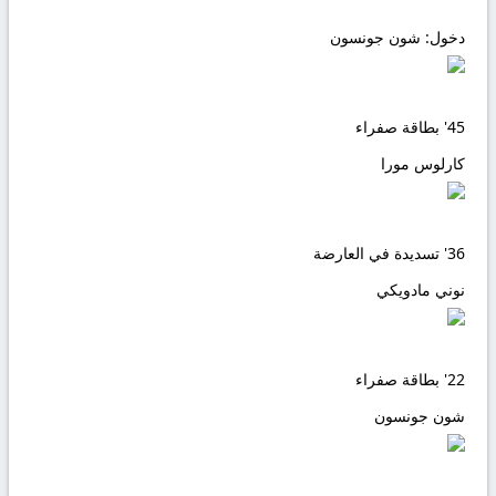
دخول:
شون جونسون
45'
بطاقة صفراء
كارلوس مورا
36'
تسديدة في العارضة
نوني مادويكي
22'
بطاقة صفراء
شون جونسون