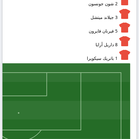
2
شون جونسون
3
جيلاند ميتشل
5
فيرنان فايرون
8
داريل أرايا
1
باتريك سيكويرا