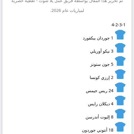
تم تحرير هذا المقال بواسطة فريق عمل
يلا شوت
- تغطية حصرية
لمباريات عام 2026.
4-2-3-1
1
جوردان بيكفورد
3
نيكو أوريلي
5
جون ستونز
2
إرزي كونسا
24
ريس جيمس
4
ديكلان رايس
8
إليوت أندرسن
18
أنتوني جوردون