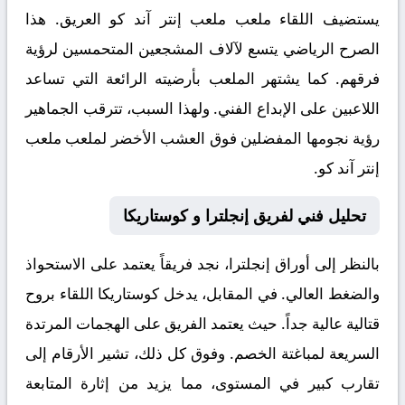
يستضيف اللقاء ملعب
ملعب إنتر آند كو
العريق. هذا
الصرح الرياضي يتسع لآلاف المشجعين المتحمسين لرؤية
فرقهم. كما يشتهر الملعب بأرضيته الرائعة التي تساعد
اللاعبين على الإبداع الفني. ولهذا السبب، تترقب الجماهير
رؤية نجومها المفضلين فوق العشب الأخضر لملعب ملعب
إنتر آند كو.
تحليل فني لفريق إنجلترا و كوستاريكا
بالنظر إلى أوراق
إنجلترا
، نجد فريقاً يعتمد على الاستحواذ
والضغط العالي. في المقابل، يدخل
كوستاريكا
اللقاء بروح
قتالية عالية جداً. حيث يعتمد الفريق على الهجمات المرتدة
السريعة لمباغتة الخصم. وفوق كل ذلك، تشير الأرقام إلى
تقارب كبير في المستوى، مما يزيد من إثارة المتابعة