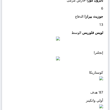
بايرون مورا
حارس مرمى
6
جوزيث بيرازا
الدفاع
13
لويس فلوريس
الوسط
إنجلترا
كوستاريكا
87'
هدف
أولي واتكينز