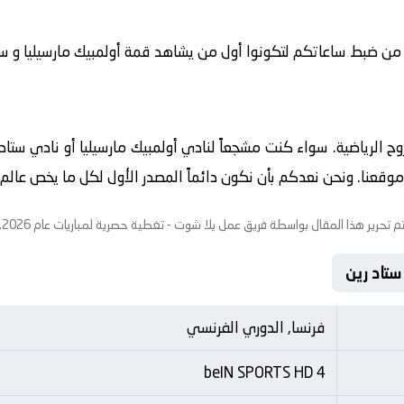
 من ضبط ساعاتكم لتكونوا أول من يشاهد قمة أولمبيك مارسيليا و ستاد ر
لروح الرياضية. سواء كنت مشجعاً لنادي أولمبيك مارسيليا أو نادي ستا
قعنا. ونحن نعدكم بأن نكون دائماً المصدر الأول لكل ما يخص عالم الك
م تحرير هذا المقال بواسطة فريق عمل
يلا شوت
- تغطية حصرية لمباريات عام 2026.
فرنسا, الدوري الفرنسي
beIN SPORTS HD 4