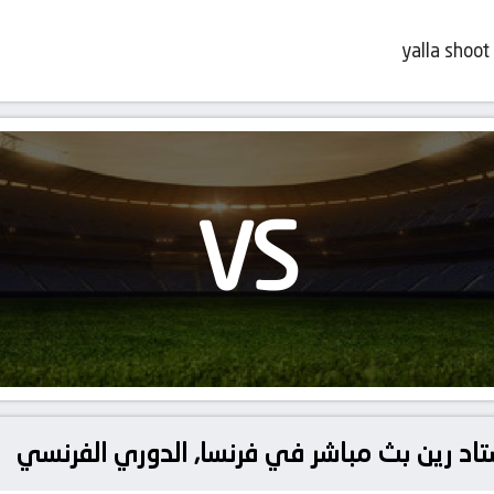
yalla shoot
VS
ستاد رين بث مباشر في فرنسا, الدوري الفرنسي