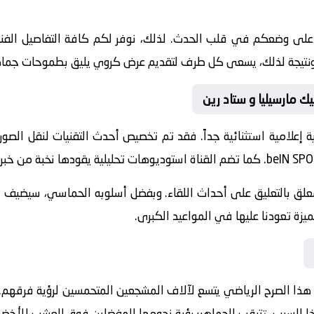
 على وضعكم في قلب الحدث. لذلك، نوفر لكم كافة التفاصيل الفنية 
جازات. ونتيجة لذلك، يسعى كل طرف لتقديم عرض كروي يليق بطموحات جماه
يك مارسيليا و ستاد رين
 إعلامية استثنائية جداً. فقد تم تخصيص أحدث التقنيات لنقل الصور
beIN SPO
. كما تضم القناة استوديوهات تحليلية يقودها نخبة من خبراء
معلق
بالتعليق على أحداث اللقاء. وبفضل أسلوبه الحماسي، سيضيف الم
يزة تعودنا عليها في المواعيد الكبرى.
هذا الصرح الرياضي يتسع لآلاف المشجعين المتحمسين لرؤية فرقهم. كم
هذا السبب، تترقب الجماهير رؤية نجومها المفضلين فوق العشب الأخضر