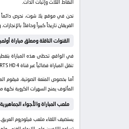
النقاط الثلاث وإثبات الذات.
نحن في موقع
يلا شوت
، نحرص دائماً
الفريقان تاريخاً كبيراً وحافلاً بالإن
القنوات الناقلة ومعلق مباراة أولمب
في الواقع، تحظى هذه المباراة بتغطية
تنقل المباراة فضائياً عبر قناة
RTS HD 4
أما بخصوص المتعة الصوتية، فيقوم ال
المألوف يمنح السهرات الكروية نكهة مم
ملعب المباراة والأجواء الجماهيرية
يستضيف اللقاء ملعب
فيلودروم
العريق. 
تساعد اللاعبين على الإبداع الفني. ول