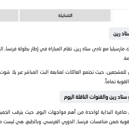
التشكيلة
تاد رين
2-05-17 نادى أولمبيك مارسيليا مع نادى ستاد رين. تقام المباراة في إطار بطولة ف
للمشجعين. حيث تجتمع العائلات لمتابعة البث المباشر عبر يلا شوت.
قوية تماماً.
ستاد رين والقنوات الناقلة اليوم
صافرة البداية لواحدة من أهم مواجهات اليوم. حيث يترقب الجميع ل
القوية ضمن منافسات
فرنسا, الدوري الفرنسي
. وبالطبع، هي ليست مج