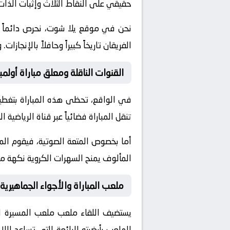
حقيقي على النقاط الثلاث وإثبات الذات
نحن في موقع
يلا شوت
، نحرص دائماً
الفريقان تاريخاً كبيراً وحافلاً بالإن
القنوات الناقلة ومعلق مباراة أول
في الواقع، تحظى هذه المباراة بتغطية
تنقل المباراة فضائياً عبر قناة
الرياضية الم
أما بخصوص المتعة الصوتية، فيقوم ال
المألوف يمنح السهرات الكروية نكهة مم
ملعب المباراة والأجواء الجماهيرية
يستضيف اللقاء ملعب
ملعب المسيرة ا
الملعب بأرضيته الرائعة التي تساعد ال