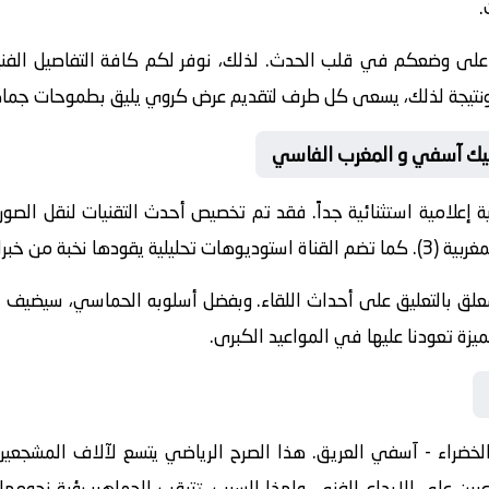
.
 على وضعكم في قلب الحدث. لذلك، نوفر لكم كافة التفاصيل الفنية 
جازات. ونتيجة لذلك، يسعى كل طرف لتقديم عرض كروي يليق بطموحات جماه
مبيك آسفي و المغرب الفاسي
 إعلامية استثنائية جداً. فقد تم تخصيص أحدث التقنيات لنقل الصور
غربية (3)
. كما تضم القناة استوديوهات تحليلية يقودها نخبة من خبراء
معلق
بالتعليق على أحداث اللقاء. وبفضل أسلوبه الحماسي، سيضيف الم
يزة تعودنا عليها في المواعيد الكبرى.
لخضراء - آسفي
العريق. هذا الصرح الرياضي يتسع لآلاف المشجعين
لاعبين على الإبداع الفني. ولهذا السبب، تترقب الجماهير رؤية نجو