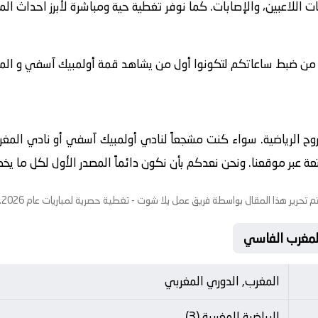
ت اللاعبين، والإصابات. كما نوفر تغطية حية ومباشرة لأبرز احداث ال
ا من ضبط ساعاتكم لتكونوا أول من يشاهد قمة أولمبيك آسفي و المغرب
الروح الرياضية. سواء كنت مشجعاً لنادي أولمبيك آسفي أو نادي الم
عبر موقعنا. ونحن نعدكم بأن نكون دائماً المصدر الأول لكل ما يخص ع
م تحرير هذا المقال بواسطة فريق عمل
يلا شوت
- تغطية حصرية لمباريات عام 2026.
المغرب, الدوري المغربي
الرياضية المغربية (3)