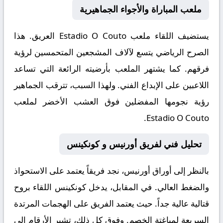
ملعب المباراة والأجواء الجماهيرية
يستضيف اللقاء ملعب
Estadio O Couto
العريق. هذا
الصرح الرياضي يتسع لآلاف المشجعين المتحمسين لرؤية
فرقهم. كما يشتهر الملعب بأرضيته الرائعة التي تساعد
اللاعبين على الإبداع الفني. ولهذا السبب، تترقب الجماهير
رؤية نجومها المفضلين فوق العشب الأخضر لملعب
Estadio O Couto.
تحليل فني لفريق أورنيس و كونكينس
بالنظر إلى أوراق
أورنيس
، نجد فريقاً يعتمد على الاستحواذ
والضغط العالي. في المقابل، يدخل
كونكينس
اللقاء بروح
قتالية عالية جداً. حيث يعتمد الفريق على الهجمات المرتدة
السريعة لمباغتة الخصم. وفوق كل ذلك، تشير الأرقام إلى