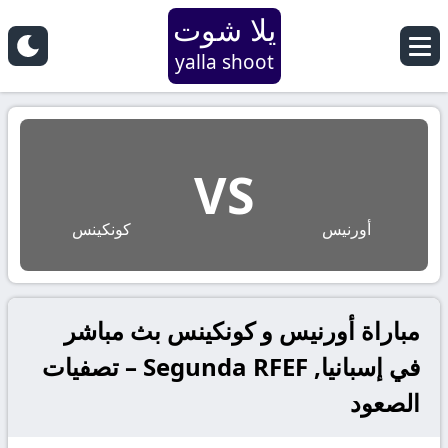
يلا شوت
yalla shoot
VS
أورنيس
كونكينس
مباراة أورنيس و كونكينس بث مباشر
في إسبانيا, Segunda RFEF – تصفيات
الصعود