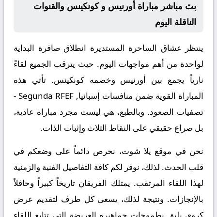
بث مباشر مباراة أورنيس و كونكينس والقنوات
الناقلة اليوم
ينتظر عشاق الساحرة المستديرة انطلاق صافرة البداية
لواحدة من أهم مواجهات اليوم. حيث يترقب الجميع لقاءً
نارياً يجمع بين
أورنيس
وخصمه
كونكينس
. تأتي هذه
المباراة القوية ضمن منافسات
إسبانيا, Segunda RFEF -
تصفيات الصعود
. وبالطبع، هي ليست مجرد مباراة عادية،
بل صراع حقيقي على النقاط الثلاث وإثبات الذات.
نحن في موقع
يلا شوت
، نحرص دائماً على وضعكم في
قلب الحدث. لذلك، نوفر لكم كافة التفاصيل الفنية والزمنية
لهذا اللقاء المرتقب. يمتلك الفريقان تاريخاً كبيراً وحافلاً
بالإنجازات. ونتيجة لذلك، يسعى كل طرف لتقديم عرض
كروي يليق بطموحات جماهيره العريضة التي تتابع اللقاء