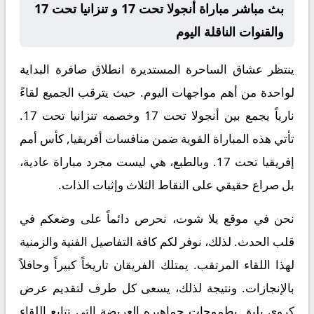
بث مباشر مباراة أنجولا تحت 17 و تنزانيا تحت 17
والقنوات الناقلة اليوم
ينتظر عشاق الساحرة المستديرة انطلاق صافرة البداية
لواحدة من أهم مواجهات اليوم. حيث يترقب الجميع لقاءً
نارياً يجمع بين
أنجولا تحت 17
وخصمه
تنزانيا تحت 17
.
تأتي هذه المباراة القوية ضمن منافسات
أفريقيا, كأس أمم
إفريقيا تحت 17
. وبالطبع، هي ليست مجرد مباراة عادية،
بل صراع حقيقي على النقاط الثلاث وإثبات الذات.
نحن في موقع
يلا شوت
، نحرص دائماً على وضعكم في
قلب الحدث. لذلك، نوفر لكم كافة التفاصيل الفنية والزمنية
لهذا اللقاء المرتقب. يمتلك الفريقان تاريخاً كبيراً وحافلاً
بالإنجازات. ونتيجة لذلك، يسعى كل طرف لتقديم عرض
كروي يليق بطموحات جماهيره العريضة التي تتابع اللقاء