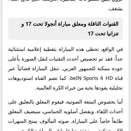
بشغف.
القنوات الناقلة ومعلق مباراة أنجولا تحت 17 و
تنزانيا تحت 17
في الواقع، تحظى هذه المباراة بتغطية إعلامية استثنائية
جداً. فقد تم تخصيص أحدث التقنيات لنقل الصورة بأعلى
جودة ممكنة للجمهور العربي. تنقل المباراة فضائياً عبر
قناة
beIN Sports 6 HD
. كما تضم القناة استوديوهات
تحليلية يقودها نخبة من خبراء الكرة العالمية.
أما بخصوص المتعة الصوتية، فيقوم المعلق
بالتعليق على
أحداث اللقاء. وبفضل أسلوبه الحماسي، سيضيف المعلق
طابعاً خاصاً على المباراة. صوته المألوف يمنح السهرات
الكروية نكهة مميزة تعودنا عليها في المواعيد الكبرى.