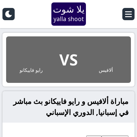
يلا شوت
yalla shoot
VS
ألافيس
رايو فاييكانو
مباراة ألافيس و رايو فاييكانو بث مباشر
في إسبانيا, الدوري الإسباني