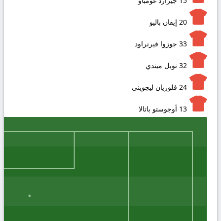
15
جيرارد غومباو
20
إيفان باليو
33
جوزوا فيرتراود
32
نوبل ميندي
24
فلوريان ليجويني
13
أوجوستو باتالا