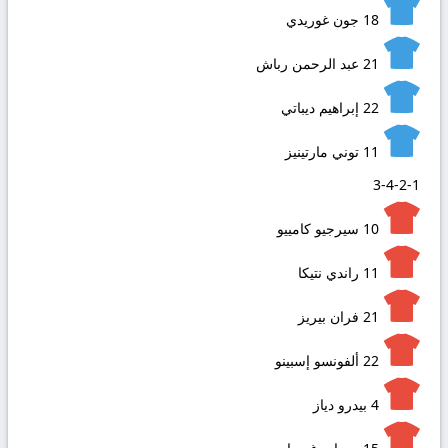
18
جون غوريدي
21
عبد الرحمن رباش
22
إبراهيم ديباتي
11
توني مارتينيز
3-4-2-1
10
سيرجيو كامييو
11
راندي نتيكا
21
فران بيريز
22
ألفونسو إسبينو
4
بيدرو دياز