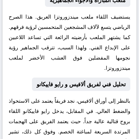
ملعب المباراة والأجواء الجماهيرية
يستضيف اللقاء ملعب
ميندزوروتزا
العريق. هذا الصرح
الرياضي يتسع لآلاف المشجعين المتحمسين لرؤية فرقهم.
كما يشتهر الملعب بأرضيته الرائعة التي تساعد اللاعبين
على الإبداع الفني. ولهذا السبب، تترقب الجماهير رؤية
نجومها المفضلين فوق العشب الأخضر لملعب
ميندزوروتزا.
تحليل فني لفريق ألافيس و رايو فاييكانو
بالنظر إلى أوراق
ألافيس
، نجد فريقاً يعتمد على الاستحواذ
والضغط العالي. في المقابل، يدخل
رايو فاييكانو
اللقاء
بروح قتالية عالية جداً. حيث يعتمد الفريق على الهجمات
المرتدة السريعة لمباغتة الخصم. وفوق كل ذلك، تشير