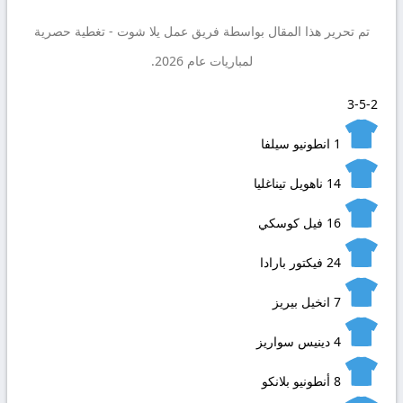
تم تحرير هذا المقال بواسطة فريق عمل
يلا شوت
- تغطية حصرية
لمباريات عام 2026.
3-5-2
1
انطونيو سيلفا
14
ناهويل تيناغليا
16
فيل كوسكي
24
فيكتور بارادا
7
انخيل بيريز
4
دينيس سواريز
8
أنطونيو بلانكو