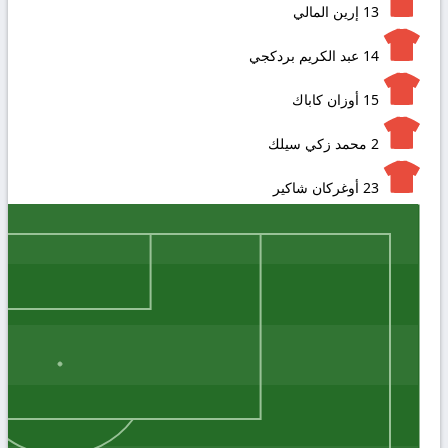
13
إرين المالي
14
عبد الكريم بردكجي
15
أوزان كاباك
2
محمد زكي سيلك
23
أوغركان شاكير