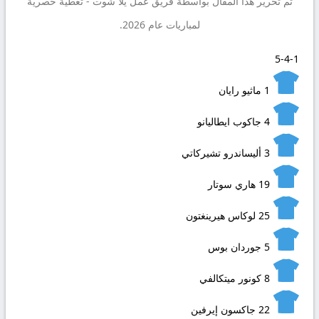
تم تحرير هذا المقال بواسطة فريق عمل
يلا شوت
- تغطية حصرية
لمباريات عام 2026.
5-4-1
1
ماثيو رايان
4
جاكوب ايطاليانو
3
أليساندرو تشيركاتي
19
هاري سوتار
25
لوكاس هيرينغتون
5
جوردان بوس
8
كونور ميتكالفي
22
جاكسون إيرفين