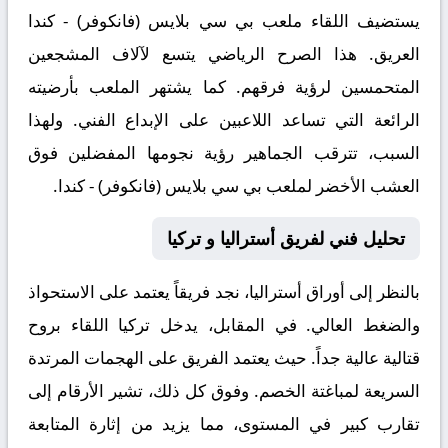
يستضيف اللقاء ملعب
بي سي بلايس (فانكوفر) - كندا
العريق. هذا الصرح الرياضي يتسع لآلاف المشجعين
المتحمسين لرؤية فرقهم. كما يشتهر الملعب بأرضيته
الرائعة التي تساعد اللاعبين على الإبداع الفني. ولهذا
السبب، تترقب الجماهير رؤية نجومها المفضلين فوق
العشب الأخضر لملعب بي سي بلايس (فانكوفر) - كندا.
تحليل فني لفريق أستراليا و تركيا
بالنظر إلى أوراق
أستراليا
، نجد فريقاً يعتمد على الاستحواذ
والضغط العالي. في المقابل، يدخل
تركيا
اللقاء بروح
قتالية عالية جداً. حيث يعتمد الفريق على الهجمات المرتدة
السريعة لمباغتة الخصم. وفوق كل ذلك، تشير الأرقام إلى
تقارب كبير في المستوى، مما يزيد من إثارة المتابعة