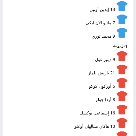
13
إيدين أونيل
7
ماثيو الان ليكي
9
محمد توري
4-2-3-1
9
دينيز غول
21
باريش يلماز
6
أوركون كوكو
8
أردا جولر
16
إسماعيل يوكسك
10
هاكان تشالهان أوغلو