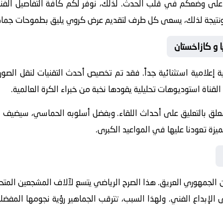
 على وضعكم في قلب الحدث. لذلك، نوفر لكم كافة التفاصيل الفنية 
جازات. ونتيجة لذلك، يسعى كل طرف لتقديم عرض كروي يليق بطموحات جماه
ا و كازاخستان
 إعلامية استثنائية جداً. فقد تم تخصيص أحدث التقنيات لنقل الصور
القناة استوديوهات تحليلية يقودها نخبة من خبراء الكرة العالمية.
معلق
بالتعليق على أحداث اللقاء. وبفضل أسلوبه الحماسي، سيضيف الم
يزة تعودنا عليها في المواعيد الكبرى.
 الجمهوري
العريق. هذا الصرح الرياضي يتسع لآلاف المشجعين المتح
على الإبداع الفني. ولهذا السبب، تترقب الجماهير رؤية نجومها الم