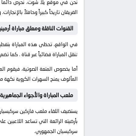
نحن في موقع
يلا شوت
، نحرص دائماً
الفريقان تاريخاً كبيراً وحافلاً بالإن
القنوات الناقلة ومعلق مباراة أرميني
في الواقع، تحظى هذه المباراة بتغطية
تنقل المباراة فضائياً عبر قناة
. كما تضم 
أما بخصوص المتعة الصوتية، فيقوم ال
المألوف يمنح السهرات الكروية نكهة مم
ملعب المباراة والأجواء الجماهيرية
يستضيف اللقاء ملعب
فازكين سركيسيان
بأرضيته الرائعة التي تساعد اللاعبين 
سركيسيان الجمهوري.