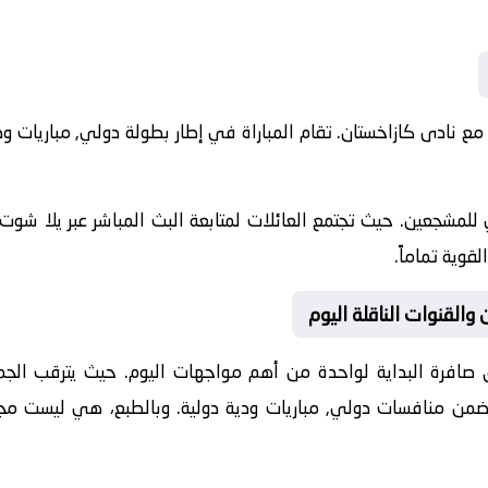
2-06-06 نادى أرمينيا مع نادى كازاخستان. تقام المباراة في إطار بطولة دولي, مبا
للمشجعين. حيث تجتمع العائلات لمتابعة البث المباشر عبر يلا شوت.
قوية تماماً.
 والقنوات الناقلة اليوم
 صافرة البداية لواحدة من أهم مواجهات اليوم. حيث يترقب الجميع 
ة ضمن منافسات
دولي, مباريات ودية دولية
. وبالطبع، هي ليست مجر