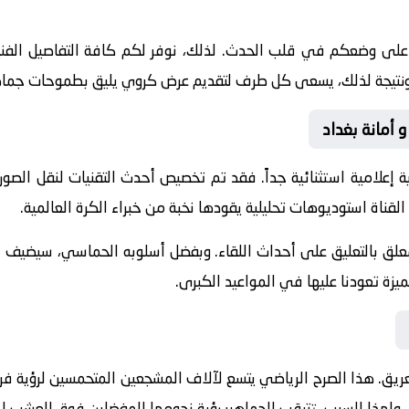
 على وضعكم في قلب الحدث. لذلك، نوفر لكم كافة التفاصيل الفنية 
جازات. ونتيجة لذلك، يسعى كل طرف لتقديم عرض كروي يليق بطموحات جماه
و أمانة بغداد
 إعلامية استثنائية جداً. فقد تم تخصيص أحدث التقنيات لنقل الصور
القناة استوديوهات تحليلية يقودها نخبة من خبراء الكرة العالمية.
معلق
بالتعليق على أحداث اللقاء. وبفضل أسلوبه الحماسي، سيضيف الم
يزة تعودنا عليها في المواعيد الكبرى.
ريق. هذا الصرح الرياضي يتسع لآلاف المشجعين المتحمسين لرؤية فرقه
ي. ولهذا السبب، تترقب الجماهير رؤية نجومها المفضلين فوق العشب ا