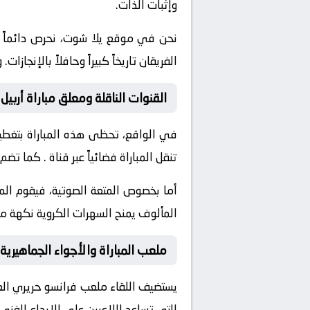
وإثبات الذات.
نحن في موقع
يلا شوت
، نحرص دائماً
الفريقان تاريخاً كبيراً وحافلاً بالإن
القنوات الناقلة ومعلق مباراة أربيل 
في الواقع، تحظى هذه المباراة بتغطية
تنقل المباراة فضائياً عبر قناة
. كما تضم 
أما بخصوص المتعة الصوتية، فيقوم ال
المألوف يمنح السهرات الكروية نكهة مم
ملعب المباراة والأجواء الجماهيرية
يستضيف اللقاء ملعب
فرانسو حريري
الع
التي تساعد اللاعبين على الإبداع الفن