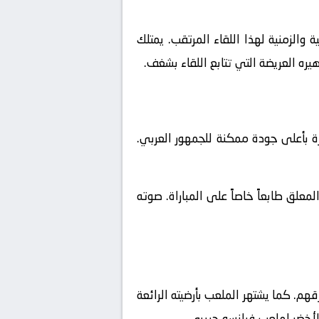
والزمنية لهذا اللقاء المرتقب. يمتلك
يره العريضة التي تتابع اللقاء بشغف.
ة بأعلى جودة ممكنة للجمهور العربي.
علق طابعاً خاصاً على المباراة. صوته
م. كما يشتهر الملعب بأرضيته الرائعة
لأخضر لملعب فرانسو حريري.