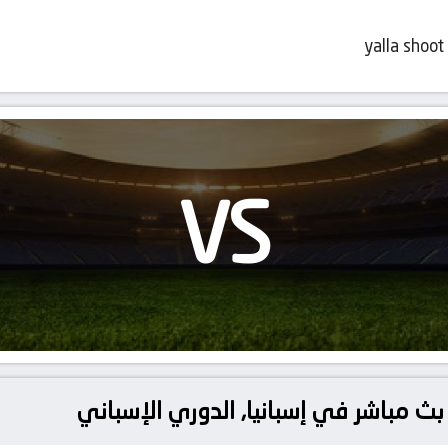
yalla shoot
VS
يا بث مباشر في إسبانيا, الدوري الإسباني