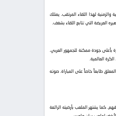
والزمنية لهذا اللقاء المرتقب. يمتلك
يره العريضة التي تتابع اللقاء بشغف.
ة بأعلى جودة ممكنة للجمهور العربي.
لكرة العالمية.
علق طابعاً خاصاً على المباراة. صوته
م. كما يشتهر الملعب بأرضيته الرائعة
 الأخضر لملعب سان ماميس.