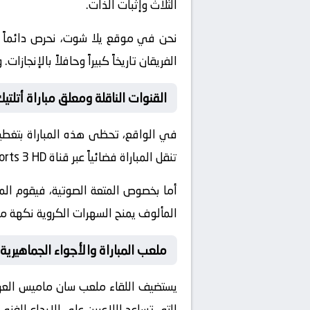
الثلاث وإثبات الذات.
نحن في موقع
يلا شوت
، نحرص دائماً
الفريقان تاريخاً كبيراً وحافلاً بالإن
القنوات الناقلة ومعلق مباراة أتلتيك 
في الواقع، تحظى هذه المباراة بتغطية
تنقل المباراة فضائياً عبر قناة
orts 3 HD
أما بخصوص المتعة الصوتية، فيقوم ال
المألوف يمنح السهرات الكروية نكهة مم
ملعب المباراة والأجواء الجماهيرية
يستضيف اللقاء ملعب
سان ماميس
العر
التي تساعد اللاعبين على الإبداع الفن