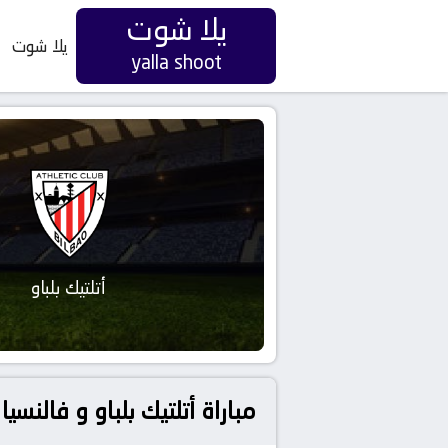
يلا شوت
يلا شوت
yalla shoot
أتلتيك بلباو
مباراة أتلتيك بلباو و فالنس