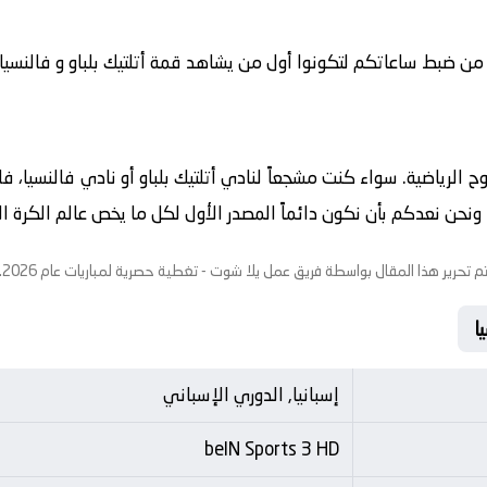
من ضبط ساعاتكم لتكونوا أول من يشاهد قمة أتلتيك بلباو و فالنسيا في ت
روح الرياضية. سواء كنت مشجعاً لنادي أتلتيك بلباو أو نادي فالنسيا، 
حن نعدكم بأن نكون دائماً المصدر الأول لكل ما يخص عالم الكرة الاو
م تحرير هذا المقال بواسطة فريق عمل
يلا شوت
- تغطية حصرية لمباريات عام 2026.
إسبانيا, الدوري الإسباني
beIN Sports 3 HD