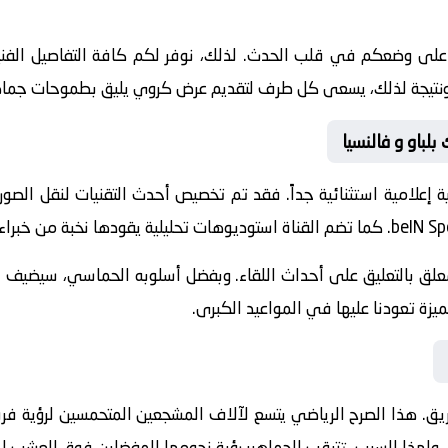
 على وضعكم في قلب الحدث. لذلك، نوفر لكم كافة التفاصيل الفنية 
جازات. ونتيجة لذلك، يسعى كل طرف لتقديم عرض كروي يليق بطموحات جماه
بلباو و فالنسيا
 إعلامية استثنائية جداً. فقد تم تخصيص أحدث التقنيات لنقل الصور
beIN Sp
. كما تضم القناة استوديوهات تحليلية يقودها نخبة من خبراء ا
معلق
بالتعليق على أحداث اللقاء. وبفضل أسلوبه الحماسي، سيضيف الم
يزة تعودنا عليها في المواعيد الكبرى.
يق. هذا الصرح الرياضي يتسع لآلاف المشجعين المتحمسين لرؤية فرقه
ي. ولهذا السبب، تترقب الجماهير رؤية نجومها المفضلين فوق العشب