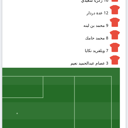
16
زكريا سعيدي
12
عدة دردار
9
محمد بن لبنه
8
محمد حامك
7
ويلفريد نكايا
3
عصام عبدالحميد نعيم