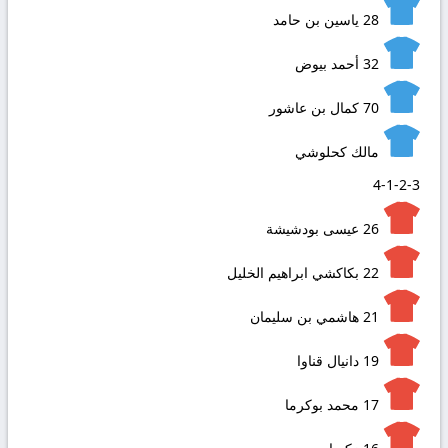
28
ياسين بن حامد
32
أحمد بيوض
70
كمال بن عاشور
مالك كحلوشي
4-1-2-3
26
عيسى بودشيشة
22
بكاكشي ابراهيم الخليل
21
هاشمي بن سليمان
19
دانيال قناوا
17
محمد بوكرما