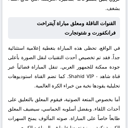
بشغف.
القنوات الناقلة ومعلق مباراة آينتراخت
فرانكفورت و شتوتجارت
في الواقع، تحظى هذه المباراة بتغطية إعلامية استثنائية
جداً. فقد تم تخصيص أحدث التقنيات لنقل الصورة بأعلى
جودة ممكنة للجمهور العربي. تنقل المباراة فضائياً عبر
قناة
شاهد - Shahid VIP
. كما تضم القناة استوديوهات
تحليلية يقودها نخبة من خبراء الكرة العالمية.
أما بخصوص المتعة الصوتية، فيقوم المعلق
بالتعليق على
أحداث اللقاء. وبفضل أسلوبه الحماسي، سيضيف المعلق
طابعاً خاصاً على المباراة. صوته المألوف يمنح السهرات
الكروية نكهة مميزة تعودنا عليها في المواعيد الكبرى.