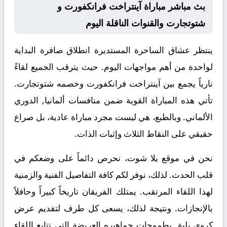
بث مباشر مباراة آينتراخت فرانكفورت و
شتوتجارت والقنوات الناقلة اليوم
ينتظر عشاق الساحرة المستديرة انطلاق صافرة البداية
لواحدة من أهم مواجهات اليوم. حيث يترقب الجميع لقاءً
نارياً يجمع بين
آينتراخت فرانكفورت
وخصمه
شتوتجارت
.
تأتي هذه المباراة القوية ضمن منافسات
ألمانيا, الدوري
الألماني
. وبالطبع، هي ليست مجرد مباراة عادية، بل صراع
حقيقي على النقاط الثلاث وإثبات الذات.
نحن في موقع
يلا شوت
، نحرص دائماً على وضعكم في
قلب الحدث. لذلك، نوفر لكم كافة التفاصيل الفنية والزمنية
لهذا اللقاء المرتقب. يمتلك الفريقان تاريخاً كبيراً وحافلاً
بالإنجازات. ونتيجة لذلك، يسعى كل طرف لتقديم عرض
كروي يليق بطموحات جماهيره العريضة التي تتابع اللقاء