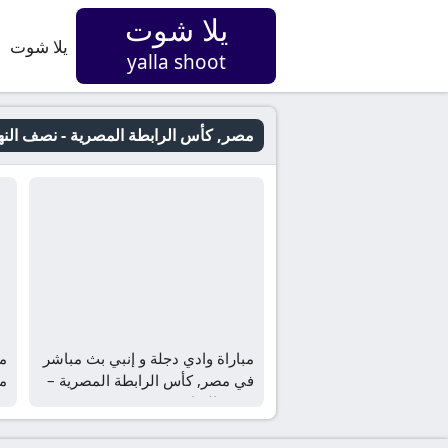
يلا شوت
يلا شوت
yalla shoot
مصر, كأس الرابطة المصرية - نصف النه
مباراة وادي دجلة و إنبي بث مباشر
م
في مصر, كأس الرابطة المصرية –
م
نصف النهائي
ن