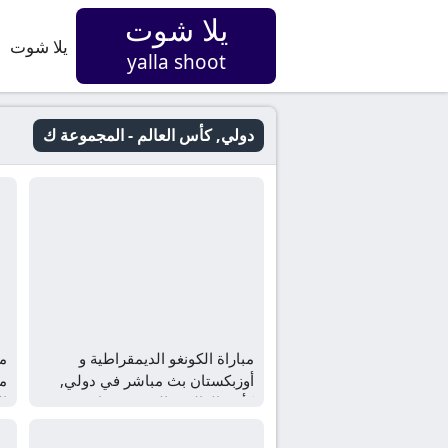
يلا شوت
يلا شوت
yalla shoot
دولي, كأس العالم - المجموعة ك
مباراة الكونغو الديمقراطية و
مب
أوزبكستان بث مباشر في دولي,
م
كأس العالم – المجموعة ك
ا