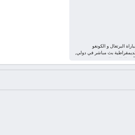
اراة البرتغال و الكونغو
لديمقراطية بث مباشر في دولي,
أس العالم – المجموعة ك