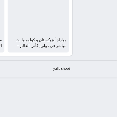
مباراة أوزبكستان و كولومبيا بث
مب
مباشر في دولي, كأس العالم –
ا
المجموعة ك
ك
yalla shoot