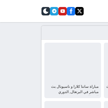
telegram
skin
youtube
facebook
twitter
ث
مباراة سانتا كلارا و ناسيونال بث
مباشر في البرتغال, الدوري
البرتغالي