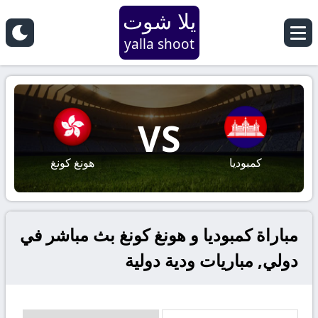
يلا شوت
yalla shoot
VS
كمبوديا
هونغ كونغ
مباراة كمبوديا و هونغ كونغ بث مباشر في
دولي, مباريات ودية دولية