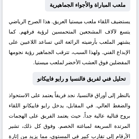
ملعب المباراة والأجواء الجماهيرية
يستضيف اللقاء ملعب
ميستيا
العريق. هذا الصرح الرياضي
يتسع لآلاف المشجعين المتحمسين لرؤية فرقهم. كما
يشتهر الملعب بأرضيته الرائعة التي تساعد اللاعبين على
الإبداع الفني. ولهذا السبب، تترقب الجماهير رؤية نجومها
المفضلين فوق العشب الأخضر لملعب ميستيا.
تحليل فني لفريق فالنسيا و رايو فاييكانو
بالنظر إلى أوراق
فالنسيا
، نجد فريقاً يعتمد على الاستحواذ
والضغط العالي. في المقابل، يدخل
رايو فاييكانو
اللقاء
بروح قتالية عالية جداً. حيث يعتمد الفريق على الهجمات
المرتدة السريعة لمباغتة الخصم. وفوق كل ذلك، تشير
الأرقام إلى تقارب كبير في المستوى، مما يزيد من إثارة