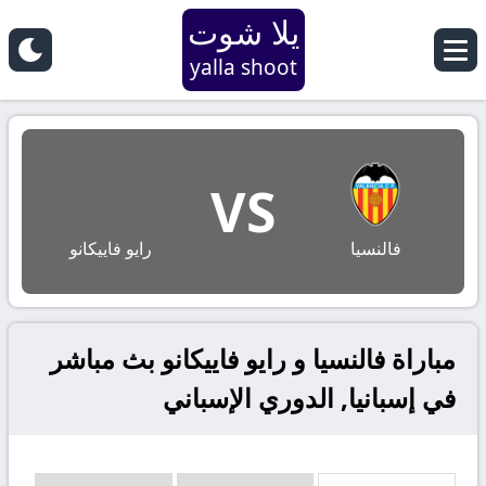
يلا شوت
yalla shoot
VS
فالنسيا
رايو فاييكانو
مباراة فالنسيا و رايو فاييكانو بث مباشر
في إسبانيا, الدوري الإسباني