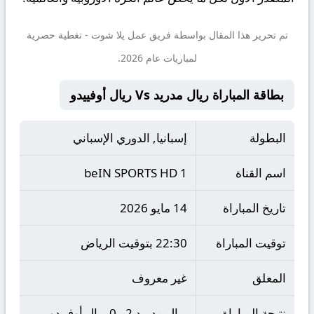
تم تحرير هذا المقال بواسطة فريق عمل
يلا شوت
- تغطية حصرية
لمباريات عام 2026.
بطاقة المباراة ريال مدريد Vs ريال أوفييدو
البطولة
إسبانيا, الدوري الإسباني
اسم القناة
beIN SPORTS HD 1
تاريخ المباراة
14 مايو 2026
توقيت المباراة
22:30 بتوقيت الرياض
المعلق
غير معروف
نتيجة المباراة
ريال مدريد 2 - 0 ريال أوفييدو